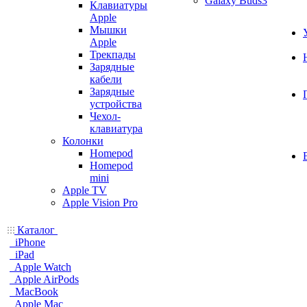
Galaxy Buds3
Клавиатуры
Apple
Мышки
Apple
Трекпады
Зарядные
кабели
Зарядные
устройства
Чехол-
клавиатура
Колонки
Homepod
Homepod
mini
Apple TV
Apple Vision Pro
Каталог
iPhone
iPad
Apple Watch
Apple AirPods
MacBook
Apple Mac