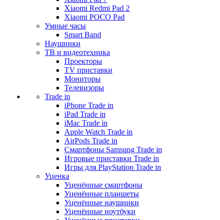
Xiaomi Redmi Pad 2
Xiaomi POCO Pad
Умные часы
Smart Band
Наушники
ТВ и видеотехника
Проекторы
TV приставки
Мониторы
Телевизоры
Trade in
iPhone Trade in
iPad Trade in
iMac Trade in
Apple Watch Trade in
AirPods Trade in
Смартфоны Samsung Trade in
Игровые приставки Trade in
Игры для PlayStation Trade in
Уценка
Уценённые смартфоны
Уценённые планшеты
Уценённые наушники
Уценённые ноутбуки