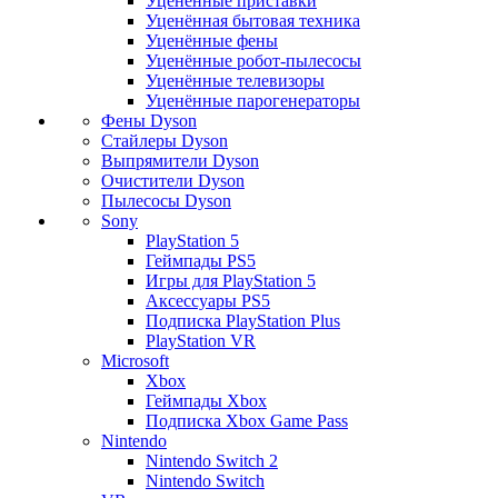
Уценённые приставки
Уценённая бытовая техника
Уценённые фены
Уценённые робот-пылесосы
Уценённые телевизоры
Уценённые парогенераторы
Фены Dyson
Стайлеры Dyson
Выпрямители Dyson
Очистители Dyson
Пылесосы Dyson
Sony
PlayStation 5
Геймпады PS5
Игры для PlayStation 5
Аксессуары PS5
Подписка PlayStation Plus
PlayStation VR
Microsoft
Xbox
Геймпады Xbox
Подписка Xbox Game Pass
Nintendo
Nintendo Switch 2
Nintendo Switch