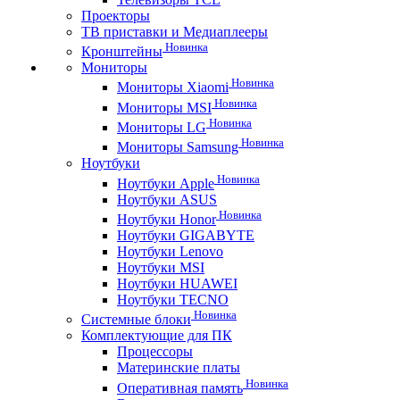
Проекторы
ТВ приставки и Медиаплееры
Новинка
Кронштейны
Мониторы
Новинка
Мониторы Xiaomi
Новинка
Мониторы MSI
Новинка
Мониторы LG
Новинка
Мониторы Samsung
Ноутбуки
Новинка
Ноутбуки Apple
Ноутбуки ASUS
Новинка
Ноутбуки Honor
Ноутбуки GIGABYTE
Ноутбуки Lenovo
Ноутбуки MSI
Ноутбуки HUAWEI
Ноутбуки TECNO
Новинка
Системные блоки
Комплектующие для ПК
Процессоры
Материнские платы
Новинка
Оперативная память