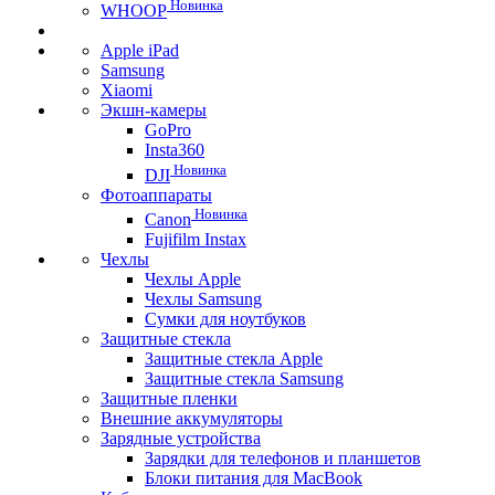
Новинка
WHOOP
Apple iPad
Samsung
Xiaomi
Экшн-камеры
GoPro
Insta360
Новинка
DJI
Фотоаппараты
Новинка
Canon
Fujifilm Instax
Чехлы
Чехлы Apple
Чехлы Samsung
Сумки для ноутбуков
Защитные стекла
Защитные стекла Apple
Защитные стекла Samsung
Защитные пленки
Внешние аккумуляторы
Зарядные устройства
Зарядки для телефонов и планшетов
Блоки питания для MacBook