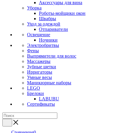
Аксессуары для вина
Уборка
Роботы-мойщики окон
Швабры
Уход за одеждой
Отпариватели
Освещение
Ночники
Электробритвы
Фены
Выпрямители для волос
Массажеры
Зубные щетки
Ирригаторы
Умные весы
Маникюрные наборы
LEGO
Брелоки
LABUBU
Сертификаты
Сравнение
0