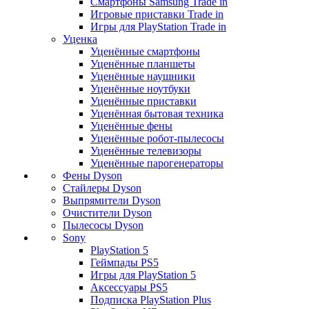
Смартфоны Samsung Trade in
Игровые приставки Trade in
Игры для PlayStation Trade in
Уценка
Уценённые смартфоны
Уценённые планшеты
Уценённые наушники
Уценённые ноутбуки
Уценённые приставки
Уценённая бытовая техника
Уценённые фены
Уценённые робот-пылесосы
Уценённые телевизоры
Уценённые парогенераторы
Фены Dyson
Стайлеры Dyson
Выпрямители Dyson
Очистители Dyson
Пылесосы Dyson
Sony
PlayStation 5
Геймпады PS5
Игры для PlayStation 5
Аксессуары PS5
Подписка PlayStation Plus