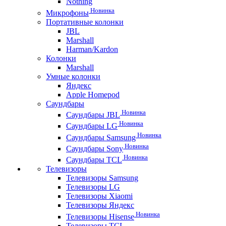
Nothing
Новинка
Микрофоны
Портативные колонки
JBL
Marshall
Harman/Kardon
Колонки
Marshall
Умные колонки
Яндекс
Apple Homepod
Саундбары
Новинка
Саундбары JBL
Новинка
Саундбары LG
Новинка
Саундбары Samsung
Новинка
Саундбары Sony
Новинка
Саундбары TCL
Телевизоры
Телевизоры Samsung
Телевизоры LG
Телевизоры Xiaomi
Телевизоры Яндекс
Новинка
Телевизоры Hisense
Телевизоры TCL