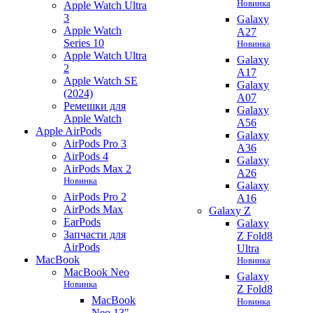
Новинка
Apple Watch Ultra
3
Galaxy
Apple Watch
A27
Series 10
Новинка
Apple Watch Ultra
Galaxy
2
A17
Apple Watch SE
Galaxy
(2024)
A07
Ремешки для
Galaxy
Apple Watch
A56
Apple AirPods
Galaxy
AirPods Pro 3
A36
AirPods 4
Galaxy
AirPods Max 2
A26
Новинка
Galaxy
AirPods Pro 2
A16
AirPods Max
Galaxy Z
EarPods
Galaxy
Запчасти для
Z Fold8
AirPods
Ultra
MacBook
Новинка
MacBook Neo
Galaxy
Новинка
Z Fold8
MacBook
Новинка
Neo 13"