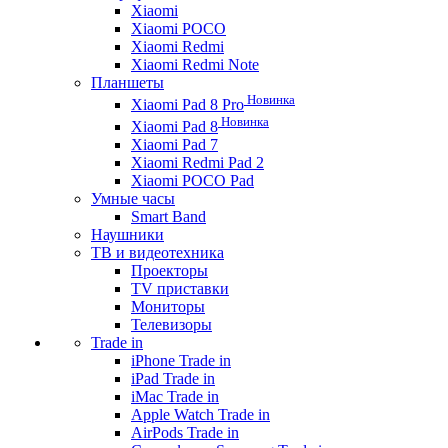
Xiaomi
Xiaomi POCO
Xiaomi Redmi
Xiaomi Redmi Note
Планшеты
Новинка
Xiaomi Pad 8 Pro
Новинка
Xiaomi Pad 8
Xiaomi Pad 7
Xiaomi Redmi Pad 2
Xiaomi POCO Pad
Умные часы
Smart Band
Наушники
ТВ и видеотехника
Проекторы
TV приставки
Мониторы
Телевизоры
Trade in
iPhone Trade in
iPad Trade in
iMac Trade in
Apple Watch Trade in
AirPods Trade in