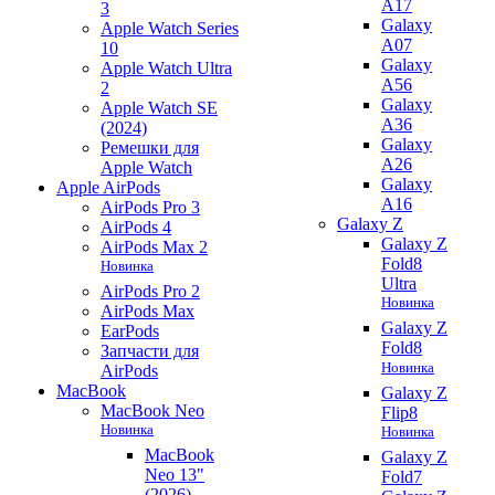
A17
3
Galaxy
Apple Watch Series
A07
10
Galaxy
Apple Watch Ultra
A56
2
Galaxy
Apple Watch SE
A36
(2024)
Galaxy
Ремешки для
A26
Apple Watch
Galaxy
Apple AirPods
A16
AirPods Pro 3
Galaxy Z
AirPods 4
Galaxy Z
AirPods Max 2
Fold8
Новинка
Ultra
AirPods Pro 2
Новинка
AirPods Max
Galaxy Z
EarPods
Fold8
Запчасти для
Новинка
AirPods
MacBook
Galaxy Z
MacBook Neo
Flip8
Новинка
Новинка
MacBook
Galaxy Z
Neo 13"
Fold7
(2026)