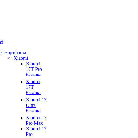
mi
Смартфоны
Xiaomi
Xiaomi
17T Pro
Новинка
Xiaomi
17T
Новинка
Xiaomi 17
Ultra
Новинка
Xiaomi 17
Pro Max
Xiaomi 17
Pro