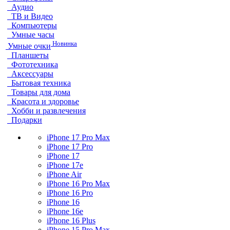
Аудио
ТВ и Видео
Компьютеры
Умные часы
Новинка
Умные очки
Планшеты
Фототехника
Аксессуары
Бытовая техника
Товары для дома
Красота и здоровье
Хобби и развлечения
Подарки
iPhone 17 Pro Max
iPhone 17 Pro
iPhone 17
iPhone 17e
iPhone Air
iPhone 16 Pro Max
iPhone 16 Pro
iPhone 16
iPhone 16e
iPhone 16 Plus
iPhone 15 Pro Max