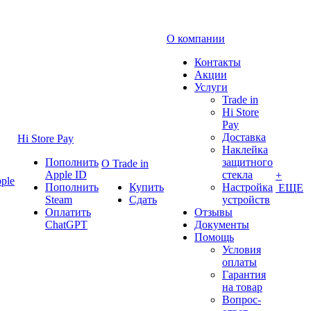
О компании
Контакты
Акции
Услуги
Trade in
Hi Store
Pay
Доставка
Hi Store Pay
Наклейка
Пополнить
защитного
О Trade in
Apple ID
стекла
+
ple
Пополнить
Купить
Настройка
ЕЩЕ
Steam
Сдать
устройств
Оплатить
Отзывы
ChatGPT
Документы
Помощь
Условия
оплаты
Гарантия
на товар
Вопрос-