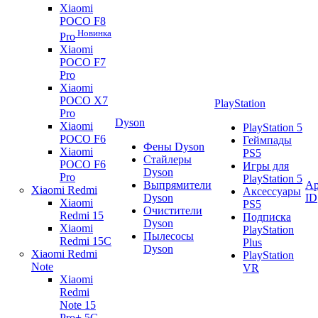
Xiaomi
POCO F8
Новинка
Pro
Xiaomi
POCO F7
Pro
Xiaomi
POCO X7
PlayStation
Pro
Dyson
Xiaomi
PlayStation 5
POCO F6
Геймпады
Фены Dyson
Xiaomi
PS5
Стайлеры
POCO F6
Игры для
Dyson
Pro
PlayStation 5
Выпрямители
Ap
Xiaomi Redmi
Аксессуары
Dyson
ID
Xiaomi
PS5
Очистители
Redmi 15
Подписка
Dyson
Xiaomi
PlayStation
Пылесосы
Redmi 15C
Plus
Dyson
Xiaomi Redmi
PlayStation
Note
VR
Xiaomi
Redmi
Note 15
Pro+ 5G