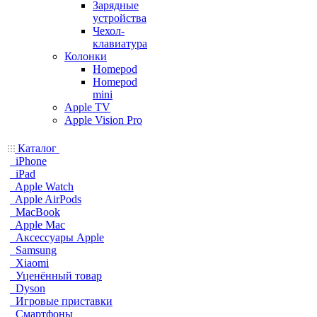
Зарядные
устройства
Чехол-
клавиатура
Колонки
Homepod
Homepod
mini
Apple TV
Apple Vision Pro
Каталог
iPhone
iPad
Apple Watch
Apple AirPods
MacBook
Apple Mac
Аксессуары Apple
Samsung
Xiaomi
Уценённый товар
Dyson
Игровые приставки
Смартфоны