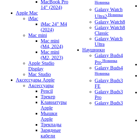
MacBook Pro
Новинка
14" (2024)
Galaxy Watch
Apple Mac
Новинка
Ultra2
iMac
Galaxy Watch8
iMac 24" M4
Galaxy Watch8
(2024)
Classic
Mac mini
Galaxy Watch
Mac mini
Ultra
(M4, 2024)
Наушники
Mac mini
Galaxy Buds4
(M2, 2023)
Новинка
Pro
Apple Studio
Galaxy Buds4
Display
Новинка
Mac Studio
Аксессуары Apple
Galaxy Buds3
Аксессуары
FE
Pencil
Galaxy Buds3
Трекер
Pro
Клавиатуры
Galaxy Buds3
Apple
Мышки
Apple
Трекпады
Зарядные
кабели