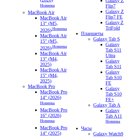
Galaxy Z
Новинка
Flip7
Galaxy Z
MacBook Air
Flip7 FE
MacBook Air
Galaxy Z
13" (M5,
TriFold
Новинка
2026)
Планшеты
MacBook Air
Galaxy Tab S
15" (M5,
Galaxy
Новинка
2026)
Tab S11
MacBook Air
Ultra
13" (M4,
Galaxy
2025)
Tab S11
MacBook Air
Galaxy
15" (M4,
Tab S10
2025)
FE
MacBook Pro
Galaxy
MacBook Pro
Tab S10
14" (2026)
FE+
Новинка
Galaxy Tab A
MacBook Pro
Galaxy
16" (2026)
Tab A11
Новинка
Новинка
MacBook Pro
Часы
14" (2025)
Galaxy Watch9