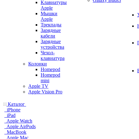
Galaxy Buds3
Клавиатуры
Apple
Мышки
Apple
Трекпады
Зарядные
кабели
Зарядные
устройства
Чехол-
клавиатура
Колонки
Homepod
Homepod
mini
Apple TV
Apple Vision Pro
Каталог
iPhone
iPad
Apple Watch
Apple AirPods
MacBook
Apple Mac