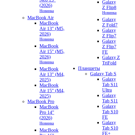
Galaxy
(2026)
Z Flip8
Новинка
Новинка
MacBook Air
Galaxy
MacBook
Z Fold7
Air 13" (M5,
Galaxy
2026)
Z Flip7
Новинка
Galaxy
MacBook
Z Flip7
Air 15" (M5,
FE
2026)
Galaxy Z
Новинка
TriFold
Планшеты
MacBook
Galaxy Tab S
Air 13" (M4,
Galaxy
2025)
Tab S11
MacBook
Ultra
Air 15" (M4,
Galaxy
2025)
Tab S11
MacBook Pro
Galaxy
MacBook
Tab S10
Pro 14"
FE
(2026)
Galaxy
Новинка
Tab S10
MacBook
FE+