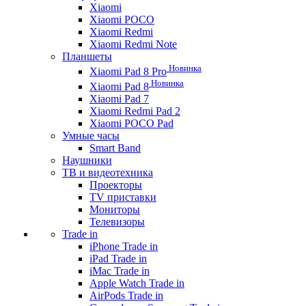
Xiaomi
Xiaomi POCO
Xiaomi Redmi
Xiaomi Redmi Note
Планшеты
Новинка
Xiaomi Pad 8 Pro
Новинка
Xiaomi Pad 8
Xiaomi Pad 7
Xiaomi Redmi Pad 2
Xiaomi POCO Pad
Умные часы
Smart Band
Наушники
ТВ и видеотехника
Проекторы
TV приставки
Мониторы
Телевизоры
Trade in
iPhone Trade in
iPad Trade in
iMac Trade in
Apple Watch Trade in
AirPods Trade in