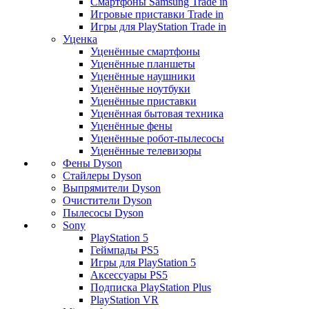
Смартфоны Samsung Trade in
Игровые приставки Trade in
Игры для PlayStation Trade in
Уценка
Уценённые смартфоны
Уценённые планшеты
Уценённые наушники
Уценённые ноутбуки
Уценённые приставки
Уценённая бытовая техника
Уценённые фены
Уценённые робот-пылесосы
Уценённые телевизоры
Фены Dyson
Стайлеры Dyson
Выпрямители Dyson
Очистители Dyson
Пылесосы Dyson
Sony
PlayStation 5
Геймпады PS5
Игры для PlayStation 5
Аксессуары PS5
Подписка PlayStation Plus
PlayStation VR