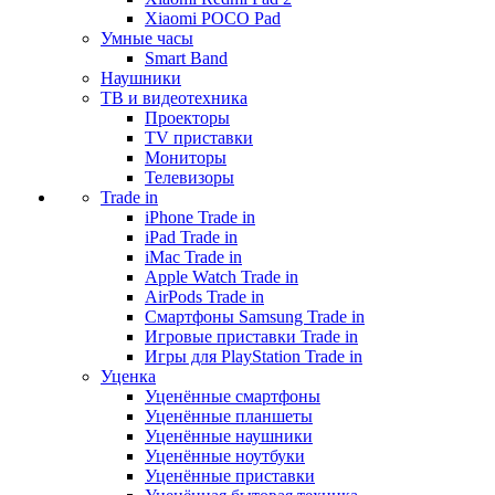
Xiaomi POCO Pad
Умные часы
Smart Band
Наушники
ТВ и видеотехника
Проекторы
TV приставки
Мониторы
Телевизоры
Trade in
iPhone Trade in
iPad Trade in
iMac Trade in
Apple Watch Trade in
AirPods Trade in
Смартфоны Samsung Trade in
Игровые приставки Trade in
Игры для PlayStation Trade in
Уценка
Уценённые смартфоны
Уценённые планшеты
Уценённые наушники
Уценённые ноутбуки
Уценённые приставки