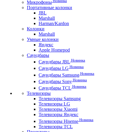
Новинка
Микрофоны
Портативные колонки
JBL
Marshall
Harman/Kardon
Колонки
Marshall
Умные колонки
Яндекс
Apple Homepod
Саундбары
Новинка
Саундбары JBL
Новинка
Саундбары LG
Новинка
Саундбары Samsung
Новинка
Саундбары Sony
Новинка
Саундбары TCL
Телевизоры
Телевизоры Samsung
Телевизоры LG
Телевизоры Xiaomi
Телевизоры Яндекс
Новинка
Телевизоры Hisense
Телевизоры TCL
Проекторы