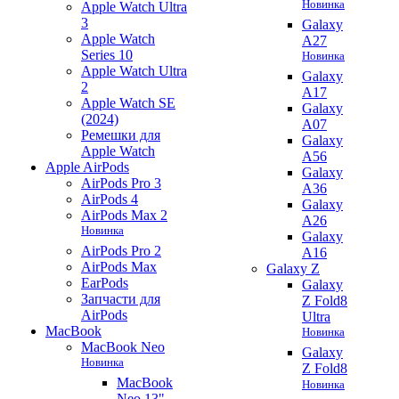
Новинка
Apple Watch Ultra
3
Galaxy
Apple Watch
A27
Series 10
Новинка
Apple Watch Ultra
Galaxy
2
A17
Apple Watch SE
Galaxy
(2024)
A07
Ремешки для
Galaxy
Apple Watch
A56
Apple AirPods
Galaxy
AirPods Pro 3
A36
AirPods 4
Galaxy
AirPods Max 2
A26
Новинка
Galaxy
AirPods Pro 2
A16
AirPods Max
Galaxy Z
EarPods
Galaxy
Запчасти для
Z Fold8
AirPods
Ultra
MacBook
Новинка
MacBook Neo
Galaxy
Новинка
Z Fold8
MacBook
Новинка
Neo 13"