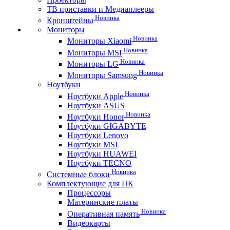
ТВ приставки и Медиаплееры
Новинка
Кронштейны
Мониторы
Новинка
Мониторы Xiaomi
Новинка
Мониторы MSI
Новинка
Мониторы LG
Новинка
Мониторы Samsung
Ноутбуки
Новинка
Ноутбуки Apple
Ноутбуки ASUS
Новинка
Ноутбуки Honor
Ноутбуки GIGABYTE
Ноутбуки Lenovo
Ноутбуки MSI
Ноутбуки HUAWEI
Ноутбуки TECNO
Новинка
Системные блоки
Комплектующие для ПК
Процессоры
Материнские платы
Новинка
Оперативная память
Видеокарты