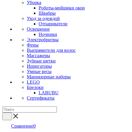
Уборка
Роботы-мойщики окон
Швабры
Уход за одеждой
Отпариватели
Освещение
Ночники
Электробритвы
Фены
Выпрямители для волос
Массажеры
Зубные щетки
Ирригаторы
Умные весы
Маникюрные наборы
LEGO
Брелоки
LABUBU
Сертификаты
Сравнение
0