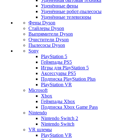
Уценённая бытовая техника
Уценённые фены
Уценённые робот-пылесосы
Уценённые телевизоры
Фены Dyson
Стайлеры Dyson
Выпрямители Dyson
Очистители Dyson
Пылесосы Dyson
Sony
PlayStation 5
Геймпады PS5
Игры для PlayStation 5
Аксессуары PS5
Подписка PlayStation Plus
PlayStation VR
Microsoft
Xbox
Геймпады Xbox
Подписка Xbox Game Pass
Nintendo
Nintendo Switch 2
Nintendo Switch
VR шлемы
PlayStation VR