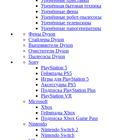
Уценённые приставки
Уценённая бытовая техника
Уценённые фены
Уценённые робот-пылесосы
Уценённые телевизоры
Уценённые парогенераторы
Фены Dyson
Стайлеры Dyson
Выпрямители Dyson
Очистители Dyson
Пылесосы Dyson
Sony
PlayStation 5
Геймпады PS5
Игры для PlayStation 5
Аксессуары PS5
Подписка PlayStation Plus
PlayStation VR
Microsoft
Xbox
Геймпады Xbox
Подписка Xbox Game Pass
Nintendo
Nintendo Switch 2
Nintendo Switch