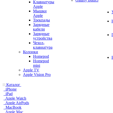
Galaxy Buds3
Клавиатуры
Apple
Мышки
Apple
Трекпады
Зарядные
кабели
Зарядные
устройства
Чехол-
клавиатура
Колонки
Homepod
Homepod
mini
Apple TV
Apple Vision Pro
Каталог
iPhone
iPad
Apple Watch
Apple AirPods
MacBook
Apple Mac