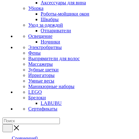
Аксессуары для вина
Уборка
Роботы-мойщики окон
Швабры
Уход за одеждой
Отпариватели
Освещение
Ночники
Электробритвы
Фены
Выпрямители для волос
Массажеры
Зубные щетки
Ирригаторы
Умные весы
Маникюрные наборы
LEGO
Брелоки
LABUBU
Сертификаты
Сравнение
0