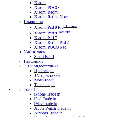
Xiaomi
Xiaomi POCO
Xiaomi Redmi
Xiaomi Redmi Note
Планшеты
Новинка
Xiaomi Pad 8 Pro
Новинка
Xiaomi Pad 8
Xiaomi Pad 7
Xiaomi Redmi Pad 2
Xiaomi POCO Pad
Умные часы
Smart Band
Наушники
ТВ и видеотехника
Проекторы
TV приставки
Мониторы
Телевизоры
Trade in
iPhone Trade in
iPad Trade in
iMac Trade in
Apple Watch Trade in
AirPods Trade in