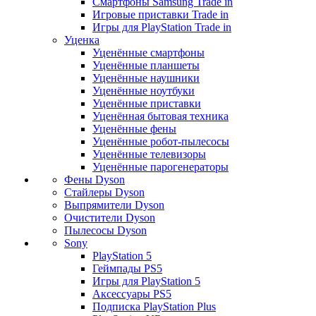
Смартфоны Samsung Trade in
Игровые приставки Trade in
Игры для PlayStation Trade in
Уценка
Уценённые смартфоны
Уценённые планшеты
Уценённые наушники
Уценённые ноутбуки
Уценённые приставки
Уценённая бытовая техника
Уценённые фены
Уценённые робот-пылесосы
Уценённые телевизоры
Уценённые парогенераторы
Фены Dyson
Стайлеры Dyson
Выпрямители Dyson
Очистители Dyson
Пылесосы Dyson
Sony
PlayStation 5
Геймпады PS5
Игры для PlayStation 5
Аксессуары PS5
Подписка PlayStation Plus