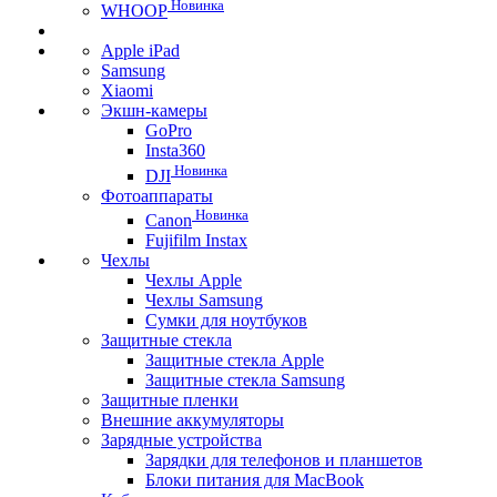
Новинка
WHOOP
Apple iPad
Samsung
Xiaomi
Экшн-камеры
GoPro
Insta360
Новинка
DJI
Фотоаппараты
Новинка
Canon
Fujifilm Instax
Чехлы
Чехлы Apple
Чехлы Samsung
Сумки для ноутбуков
Защитные стекла
Защитные стекла Apple
Защитные стекла Samsung
Защитные пленки
Внешние аккумуляторы
Зарядные устройства
Зарядки для телефонов и планшетов
Блоки питания для MacBook