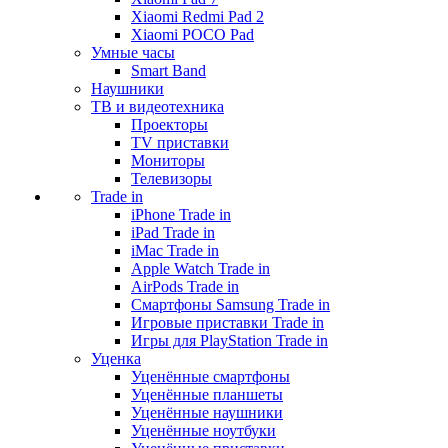
Xiaomi Redmi Pad 2
Xiaomi POCO Pad
Умные часы
Smart Band
Наушники
ТВ и видеотехника
Проекторы
TV приставки
Мониторы
Телевизоры
Trade in
iPhone Trade in
iPad Trade in
iMac Trade in
Apple Watch Trade in
AirPods Trade in
Смартфоны Samsung Trade in
Игровые приставки Trade in
Игры для PlayStation Trade in
Уценка
Уценённые смартфоны
Уценённые планшеты
Уценённые наушники
Уценённые ноутбуки