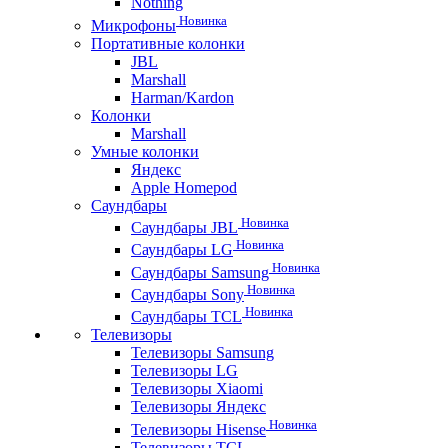
Nothing
Новинка
Микрофоны
Портативные колонки
JBL
Marshall
Harman/Kardon
Колонки
Marshall
Умные колонки
Яндекс
Apple Homepod
Саундбары
Новинка
Саундбары JBL
Новинка
Саундбары LG
Новинка
Саундбары Samsung
Новинка
Саундбары Sony
Новинка
Саундбары TCL
Телевизоры
Телевизоры Samsung
Телевизоры LG
Телевизоры Xiaomi
Телевизоры Яндекс
Новинка
Телевизоры Hisense
Телевизоры TCL