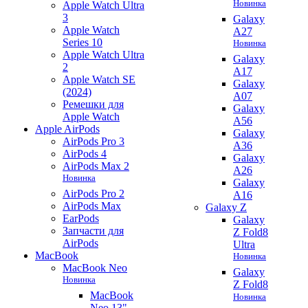
Новинка
Apple Watch Ultra
3
Galaxy
Apple Watch
A27
Series 10
Новинка
Apple Watch Ultra
Galaxy
2
A17
Apple Watch SE
Galaxy
(2024)
A07
Ремешки для
Galaxy
Apple Watch
A56
Apple AirPods
Galaxy
AirPods Pro 3
A36
AirPods 4
Galaxy
AirPods Max 2
A26
Новинка
Galaxy
AirPods Pro 2
A16
AirPods Max
Galaxy Z
EarPods
Galaxy
Запчасти для
Z Fold8
AirPods
Ultra
MacBook
Новинка
MacBook Neo
Galaxy
Новинка
Z Fold8
MacBook
Новинка
Neo 13"