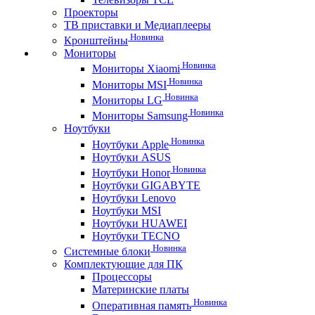
Проекторы
ТВ приставки и Медиаплееры
Новинка
Кронштейны
Мониторы
Новинка
Мониторы Xiaomi
Новинка
Мониторы MSI
Новинка
Мониторы LG
Новинка
Мониторы Samsung
Ноутбуки
Новинка
Ноутбуки Apple
Ноутбуки ASUS
Новинка
Ноутбуки Honor
Ноутбуки GIGABYTE
Ноутбуки Lenovo
Ноутбуки MSI
Ноутбуки HUAWEI
Ноутбуки TECNO
Новинка
Системные блоки
Комплектующие для ПК
Процессоры
Материнские платы
Новинка
Оперативная память