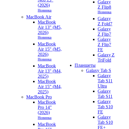
Galaxy
(2026)
Z Flip8
Новинка
Новинка
MacBook Air
Galaxy
MacBook
Z Fold7
Air 13" (M5,
Galaxy
2026)
Z Flip7
Новинка
Galaxy
MacBook
Z Flip7
Air 15" (M5,
FE
2026)
Galaxy Z
Новинка
TriFold
Планшеты
MacBook
Galaxy Tab S
Air 13" (M4,
Galaxy
2025)
Tab S11
MacBook
Ultra
Air 15" (M4,
Galaxy
2025)
Tab S11
MacBook Pro
Galaxy
MacBook
Tab S10
Pro 14"
FE
(2026)
Galaxy
Новинка
Tab S10
MacBook
FE+