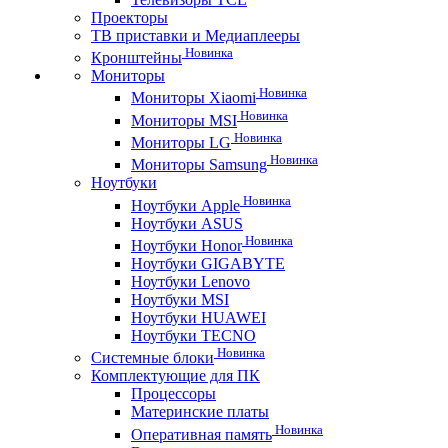
Проекторы
ТВ приставки и Медиаплееры
Новинка
Кронштейны
Мониторы
Новинка
Мониторы Xiaomi
Новинка
Мониторы MSI
Новинка
Мониторы LG
Новинка
Мониторы Samsung
Ноутбуки
Новинка
Ноутбуки Apple
Ноутбуки ASUS
Новинка
Ноутбуки Honor
Ноутбуки GIGABYTE
Ноутбуки Lenovo
Ноутбуки MSI
Ноутбуки HUAWEI
Ноутбуки TECNO
Новинка
Системные блоки
Комплектующие для ПК
Процессоры
Материнские платы
Новинка
Оперативная память