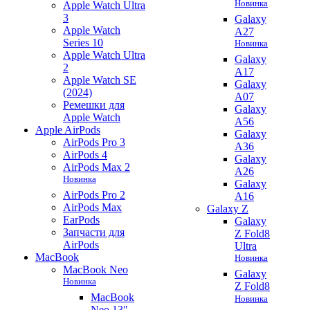
Новинка
Apple Watch Ultra
3
Galaxy
Apple Watch
A27
Series 10
Новинка
Apple Watch Ultra
Galaxy
2
A17
Apple Watch SE
Galaxy
(2024)
A07
Ремешки для
Galaxy
Apple Watch
A56
Apple AirPods
Galaxy
AirPods Pro 3
A36
AirPods 4
Galaxy
AirPods Max 2
A26
Новинка
Galaxy
AirPods Pro 2
A16
AirPods Max
Galaxy Z
EarPods
Galaxy
Запчасти для
Z Fold8
AirPods
Ultra
MacBook
Новинка
MacBook Neo
Galaxy
Новинка
Z Fold8
MacBook
Новинка
Neo 13"