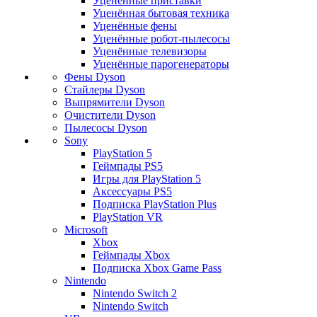
Уценённые приставки
Уценённая бытовая техника
Уценённые фены
Уценённые робот-пылесосы
Уценённые телевизоры
Уценённые парогенераторы
Фены Dyson
Стайлеры Dyson
Выпрямители Dyson
Очистители Dyson
Пылесосы Dyson
Sony
PlayStation 5
Геймпады PS5
Игры для PlayStation 5
Аксессуары PS5
Подписка PlayStation Plus
PlayStation VR
Microsoft
Xbox
Геймпады Xbox
Подписка Xbox Game Pass
Nintendo
Nintendo Switch 2
Nintendo Switch