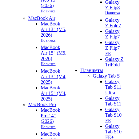
Galaxy
(2026)
Z Flip8
Новинка
Новинка
MacBook Air
Galaxy
MacBook
Z Fold7
Air 13" (M5,
Galaxy
2026)
Z Flip7
Новинка
Galaxy
MacBook
Z Flip7
Air 15" (M5,
FE
2026)
Galaxy Z
Новинка
TriFold
Планшеты
MacBook
Galaxy Tab S
Air 13" (M4,
Galaxy
2025)
Tab S11
MacBook
Ultra
Air 15" (M4,
Galaxy
2025)
Tab S11
MacBook Pro
Galaxy
MacBook
Tab S10
Pro 14"
FE
(2026)
Galaxy
Новинка
Tab S10
MacBook
FE+