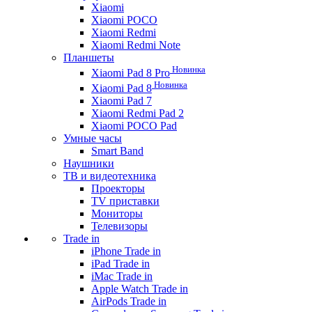
Xiaomi
Xiaomi POCO
Xiaomi Redmi
Xiaomi Redmi Note
Планшеты
Новинка
Xiaomi Pad 8 Pro
Новинка
Xiaomi Pad 8
Xiaomi Pad 7
Xiaomi Redmi Pad 2
Xiaomi POCO Pad
Умные часы
Smart Band
Наушники
ТВ и видеотехника
Проекторы
TV приставки
Мониторы
Телевизоры
Trade in
iPhone Trade in
iPad Trade in
iMac Trade in
Apple Watch Trade in
AirPods Trade in