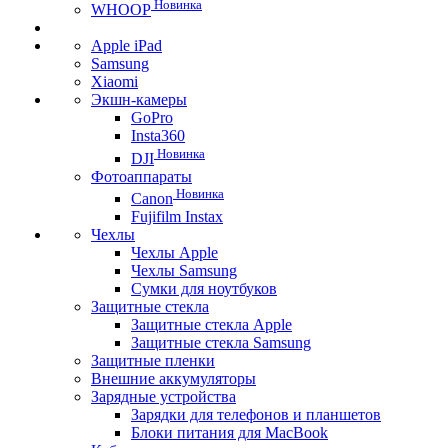
Новинка
WHOOP
Apple iPad
Samsung
Xiaomi
Экшн-камеры
GoPro
Insta360
Новинка
DJI
Фотоаппараты
Новинка
Canon
Fujifilm Instax
Чехлы
Чехлы Apple
Чехлы Samsung
Сумки для ноутбуков
Защитные стекла
Защитные стекла Apple
Защитные стекла Samsung
Защитные пленки
Внешние аккумуляторы
Зарядные устройства
Зарядки для телефонов и планшетов
Блоки питания для MacBook