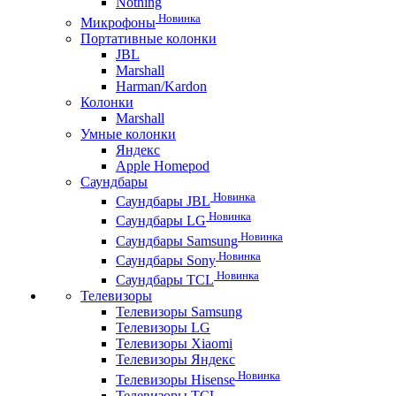
Nothing
Новинка
Микрофоны
Портативные колонки
JBL
Marshall
Harman/Kardon
Колонки
Marshall
Умные колонки
Яндекс
Apple Homepod
Саундбары
Новинка
Саундбары JBL
Новинка
Саундбары LG
Новинка
Саундбары Samsung
Новинка
Саундбары Sony
Новинка
Саундбары TCL
Телевизоры
Телевизоры Samsung
Телевизоры LG
Телевизоры Xiaomi
Телевизоры Яндекс
Новинка
Телевизоры Hisense
Телевизоры TCL