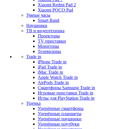
Xiaomi Redmi Pad 2
Xiaomi POCO Pad
Умные часы
Smart Band
Наушники
ТВ и видеотехника
Проекторы
TV приставки
Мониторы
Телевизоры
Trade in
iPhone Trade in
iPad Trade in
iMac Trade in
Apple Watch Trade in
AirPods Trade in
Смартфоны Samsung Trade in
Игровые приставки Trade in
Игры для PlayStation Trade in
Уценка
Уценённые смартфоны
Уценённые планшеты
Уценённые наушники
Уценённые ноутбуки