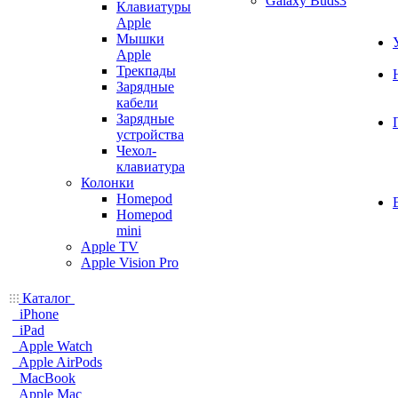
Galaxy Buds3
Клавиатуры
Apple
Мышки
Apple
Трекпады
Зарядные
кабели
Зарядные
устройства
Чехол-
клавиатура
Колонки
Homepod
Homepod
mini
Apple TV
Apple Vision Pro
Каталог
iPhone
iPad
Apple Watch
Apple AirPods
MacBook
Apple Mac