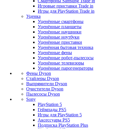
Смартфоны Samsung Trade in
Игровые приставки Trade in
Игры для PlayStation Trade in
Уценка
Уценённые смартфоны
Уценённые планшеты
Уценённые наушники
Уценённые ноутбуки
Уценённые приставки
Уценённая бытовая техника
Уценённые фены
Уценённые робот-пылесосы
Уценённые телевизоры
Уценённые парогенераторы
Фены Dyson
Стайлеры Dyson
Выпрямители Dyson
Очистители Dyson
Пылесосы Dyson
Sony
PlayStation 5
Геймпады PS5
Игры для PlayStation 5
Аксессуары PS5
Подписка PlayStation Plus