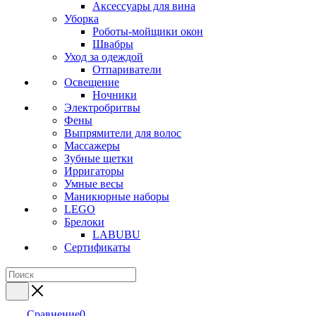
Аксессуары для вина
Уборка
Роботы-мойщики окон
Швабры
Уход за одеждой
Отпариватели
Освещение
Ночники
Электробритвы
Фены
Выпрямители для волос
Массажеры
Зубные щетки
Ирригаторы
Умные весы
Маникюрные наборы
LEGO
Брелоки
LABUBU
Сертификаты
Сравнение
0