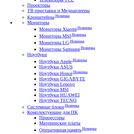
Проекторы
ТВ приставки и Медиаплееры
Новинка
Кронштейны
Мониторы
Новинка
Мониторы Xiaomi
Новинка
Мониторы MSI
Новинка
Мониторы LG
Новинка
Мониторы Samsung
Ноутбуки
Новинка
Ноутбуки Apple
Ноутбуки ASUS
Новинка
Ноутбуки Honor
Ноутбуки GIGABYTE
Ноутбуки Lenovo
Ноутбуки MSI
Ноутбуки HUAWEI
Ноутбуки TECNO
Новинка
Системные блоки
Комплектующие для ПК
Процессоры
Материнские платы
Новинка
Оперативная память