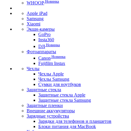
Новинка
WHOOP
Apple iPad
Samsung
Xiaomi
Экшн-камеры
GoPro
Insta360
Новинка
DJI
Фотоаппараты
Новинка
Canon
Fujifilm Instax
Чехлы
Чехлы Apple
Чехлы Samsung
Сумки для ноутбуков
Защитные стекла
Защитные стекла Apple
Защитные стекла Samsung
Защитные пленки
Внешние аккумуляторы
Зарядные устройства
Зарядки для телефонов и планшетов
Блоки питания для MacBook