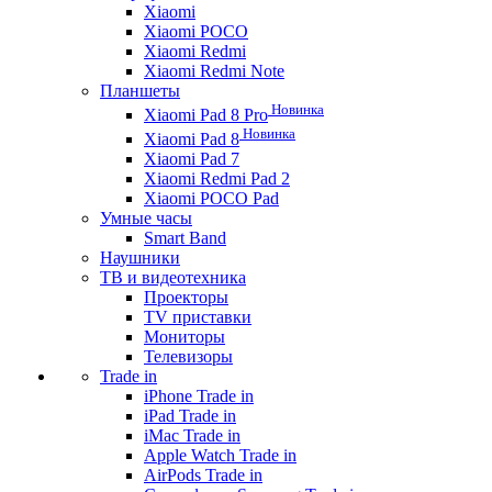
Xiaomi
Xiaomi POCO
Xiaomi Redmi
Xiaomi Redmi Note
Планшеты
Новинка
Xiaomi Pad 8 Pro
Новинка
Xiaomi Pad 8
Xiaomi Pad 7
Xiaomi Redmi Pad 2
Xiaomi POCO Pad
Умные часы
Smart Band
Наушники
ТВ и видеотехника
Проекторы
TV приставки
Мониторы
Телевизоры
Trade in
iPhone Trade in
iPad Trade in
iMac Trade in
Apple Watch Trade in
AirPods Trade in