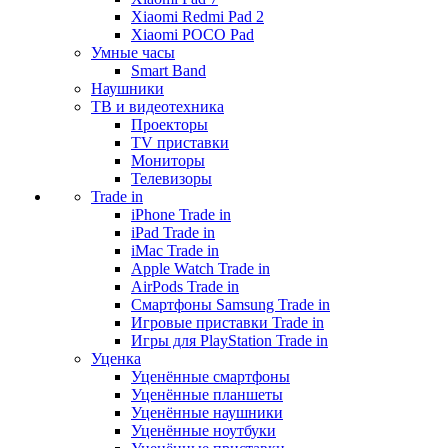
Xiaomi Redmi Pad 2
Xiaomi POCO Pad
Умные часы
Smart Band
Наушники
ТВ и видеотехника
Проекторы
TV приставки
Мониторы
Телевизоры
Trade in
iPhone Trade in
iPad Trade in
iMac Trade in
Apple Watch Trade in
AirPods Trade in
Смартфоны Samsung Trade in
Игровые приставки Trade in
Игры для PlayStation Trade in
Уценка
Уценённые смартфоны
Уценённые планшеты
Уценённые наушники
Уценённые ноутбуки