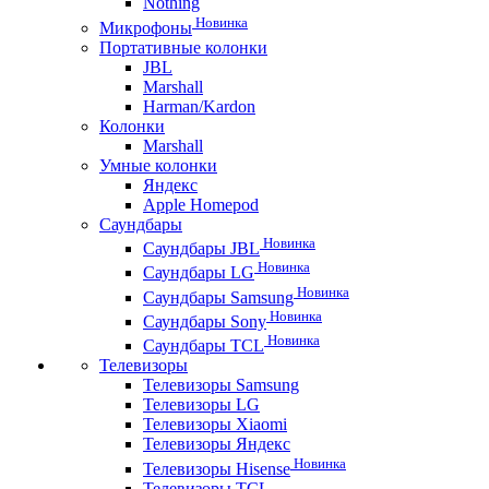
Nothing
Новинка
Микрофоны
Портативные колонки
JBL
Marshall
Harman/Kardon
Колонки
Marshall
Умные колонки
Яндекс
Apple Homepod
Саундбары
Новинка
Саундбары JBL
Новинка
Саундбары LG
Новинка
Саундбары Samsung
Новинка
Саундбары Sony
Новинка
Саундбары TCL
Телевизоры
Телевизоры Samsung
Телевизоры LG
Телевизоры Xiaomi
Телевизоры Яндекс
Новинка
Телевизоры Hisense
Телевизоры TCL