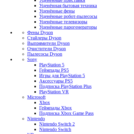
Уценённые приставки
Уценённая бытовая техника
Уценённые фены
Уценённые робот-пылесосы
Уценённые телевизоры
Уценённые парогенераторы
Фены Dyson
Стайлеры Dyson
Выпрямители Dyson
Очистители Dyson
Пылесосы Dyson
Sony
PlayStation 5
Геймпады PS5
Игры для PlayStation 5
Аксессуары PS5
Подписка PlayStation Plus
PlayStation VR
Microsoft
Xbox
Геймпады Xbox
Подписка Xbox Game Pass
Nintendo
Nintendo Switch 2
Nintendo Switch