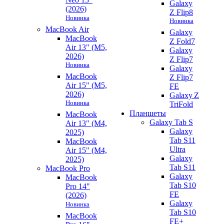
Galaxy
(2026)
Z Flip8
Новинка
Новинка
MacBook Air
Galaxy
MacBook
Z Fold7
Air 13" (M5,
Galaxy
2026)
Z Flip7
Новинка
Galaxy
MacBook
Z Flip7
Air 15" (M5,
FE
2026)
Galaxy Z
Новинка
TriFold
Планшеты
MacBook
Galaxy Tab S
Air 13" (M4,
Galaxy
2025)
Tab S11
MacBook
Ultra
Air 15" (M4,
Galaxy
2025)
Tab S11
MacBook Pro
Galaxy
MacBook
Tab S10
Pro 14"
FE
(2026)
Galaxy
Новинка
Tab S10
MacBook
FE+