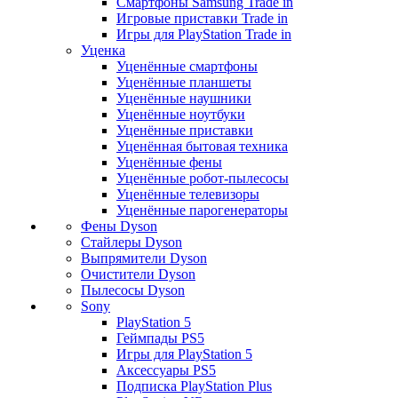
Смартфоны Samsung Trade in
Игровые приставки Trade in
Игры для PlayStation Trade in
Уценка
Уценённые смартфоны
Уценённые планшеты
Уценённые наушники
Уценённые ноутбуки
Уценённые приставки
Уценённая бытовая техника
Уценённые фены
Уценённые робот-пылесосы
Уценённые телевизоры
Уценённые парогенераторы
Фены Dyson
Стайлеры Dyson
Выпрямители Dyson
Очистители Dyson
Пылесосы Dyson
Sony
PlayStation 5
Геймпады PS5
Игры для PlayStation 5
Аксессуары PS5
Подписка PlayStation Plus