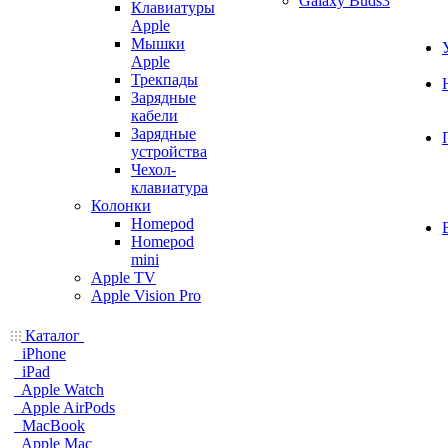
Galaxy Buds3
Клавиатуры
Apple
Мышки
Apple
Трекпады
Зарядные
кабели
Зарядные
устройства
Чехол-
клавиатура
Колонки
Homepod
Homepod
mini
Apple TV
Apple Vision Pro
Каталог
iPhone
iPad
Apple Watch
Apple AirPods
MacBook
Apple Mac