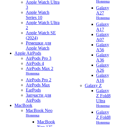
Новинка
Apple Watch Ultra
3
Galaxy
Apple Watch
A27
Series 10
Новинка
Apple Watch Ultra
Galaxy
2
A17
Apple Watch SE
Galaxy
(2024)
A07
Ремешки для
Galaxy
Apple Watch
A56
Apple AirPods
Galaxy
AirPods Pro 3
A36
AirPods 4
Galaxy
AirPods Max 2
A26
Новинка
Galaxy
AirPods Pro 2
A16
AirPods Max
Galaxy Z
EarPods
Galaxy
Запчасти для
Z Fold8
AirPods
Ultra
MacBook
Новинка
MacBook Neo
Galaxy
Новинка
Z Fold8
MacBook
Новинка
Neo 13"