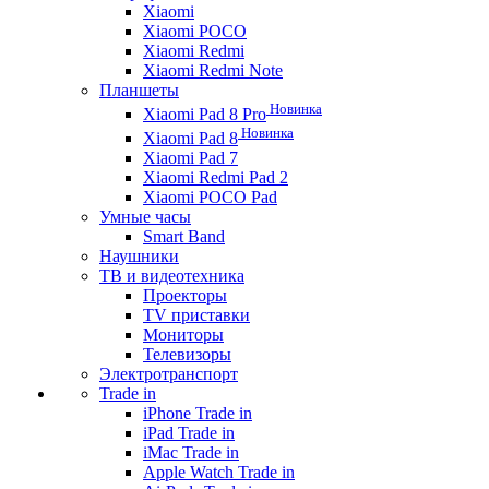
Xiaomi
Xiaomi POCO
Xiaomi Redmi
Xiaomi Redmi Note
Планшеты
Новинка
Xiaomi Pad 8 Pro
Новинка
Xiaomi Pad 8
Xiaomi Pad 7
Xiaomi Redmi Pad 2
Xiaomi POCO Pad
Умные часы
Smart Band
Наушники
ТВ и видеотехника
Проекторы
TV приставки
Мониторы
Телевизоры
Электротранспорт
Trade in
iPhone Trade in
iPad Trade in
iMac Trade in
Apple Watch Trade in