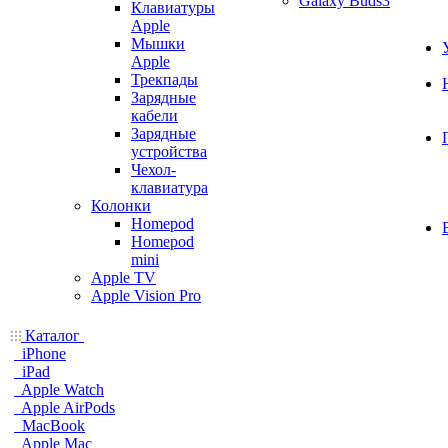
Galaxy Buds3
Клавиатуры
Apple
Мышки
Apple
Трекпады
Зарядные
кабели
Зарядные
устройства
Чехол-
клавиатура
Колонки
Homepod
Homepod
mini
Apple TV
Apple Vision Pro
Каталог
iPhone
iPad
Apple Watch
Apple AirPods
MacBook
Apple Mac