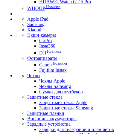
HUAWEI Watch GT 5 Pro
Новинка
WHOOP
Apple iPad
Samsung
Xiaomi
Экшн-камеры
GoPro
Insta360
Новинка
DJI
Фотоаппараты
Новинка
Canon
Fujifilm Instax
Чехлы
Чехлы Apple
Чехлы Samsung
Сумки для ноутбуков
Защитные стекла
Защитные стекла Apple
Защитные стекла Samsung
Защитные пленки
Внешние аккумуляторы
Зарядные устройства
Зарядки для телефонов и планшетов