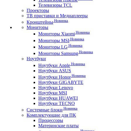
Телевизоры TCL
Проекторы
ТВ приставки и Медиаплееры
Новинка
Кронштейны
Мониторы
Новинка
Мониторы Xiaomi
Новинка
Мониторы MSI
Новинка
Мониторы LG
Новинка
Мониторы Samsung
Ноутбуки
Новинка
Ноутбуки Apple
Ноутбуки ASUS
Новинка
Ноутбуки Honor
Ноутбуки GIGABYTE
Ноутбуки Lenovo
Ноутбуки MSI
Ноутбуки HUAWEI
Ноутбуки TECNO
Новинка
Системные блоки
Комплектующие для ПК
Процессоры
Материнские платы
Новинка