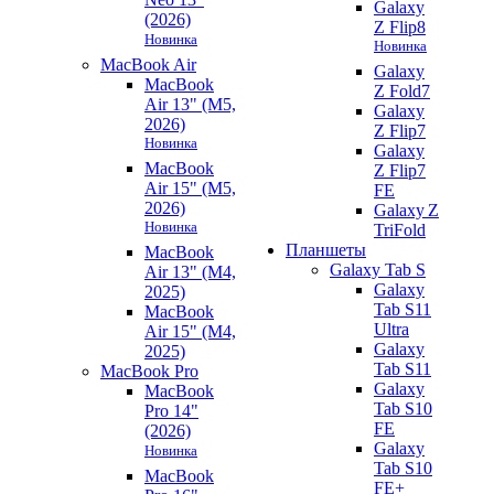
Galaxy
(2026)
Z Flip8
Новинка
Новинка
MacBook Air
Galaxy
MacBook
Z Fold7
Air 13" (M5,
Galaxy
2026)
Z Flip7
Новинка
Galaxy
MacBook
Z Flip7
Air 15" (M5,
FE
2026)
Galaxy Z
Новинка
TriFold
Планшеты
MacBook
Galaxy Tab S
Air 13" (M4,
Galaxy
2025)
Tab S11
MacBook
Ultra
Air 15" (M4,
Galaxy
2025)
Tab S11
MacBook Pro
Galaxy
MacBook
Tab S10
Pro 14"
FE
(2026)
Galaxy
Новинка
Tab S10
MacBook
FE+