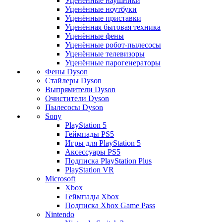
Уценённые наушники
Уценённые ноутбуки
Уценённые приставки
Уценённая бытовая техника
Уценённые фены
Уценённые робот-пылесосы
Уценённые телевизоры
Уценённые парогенераторы
Фены Dyson
Стайлеры Dyson
Выпрямители Dyson
Очистители Dyson
Пылесосы Dyson
Sony
PlayStation 5
Геймпады PS5
Игры для PlayStation 5
Аксессуары PS5
Подписка PlayStation Plus
PlayStation VR
Microsoft
Xbox
Геймпады Xbox
Подписка Xbox Game Pass
Nintendo