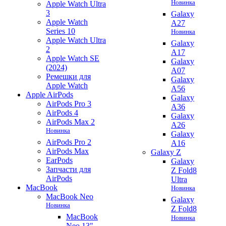
Новинка
Apple Watch Ultra
3
Galaxy
Apple Watch
A27
Series 10
Новинка
Apple Watch Ultra
Galaxy
2
A17
Apple Watch SE
Galaxy
(2024)
A07
Ремешки для
Galaxy
Apple Watch
A56
Apple AirPods
Galaxy
AirPods Pro 3
A36
AirPods 4
Galaxy
AirPods Max 2
A26
Новинка
Galaxy
AirPods Pro 2
A16
AirPods Max
Galaxy Z
EarPods
Galaxy
Запчасти для
Z Fold8
AirPods
Ultra
MacBook
Новинка
MacBook Neo
Galaxy
Новинка
Z Fold8
MacBook
Новинка
Neo 13"