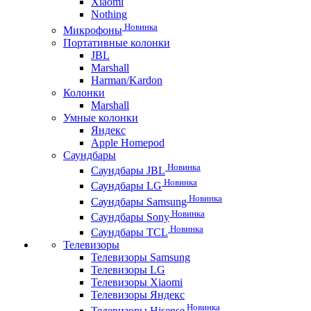
Xiaomi
Nothing
Новинка
Микрофоны
Портативные колонки
JBL
Marshall
Harman/Kardon
Колонки
Marshall
Умные колонки
Яндекс
Apple Homepod
Саундбары
Новинка
Саундбары JBL
Новинка
Саундбары LG
Новинка
Саундбары Samsung
Новинка
Саундбары Sony
Новинка
Саундбары TCL
Телевизоры
Телевизоры Samsung
Телевизоры LG
Телевизоры Xiaomi
Телевизоры Яндекс
Новинка
Телевизоры Hisense