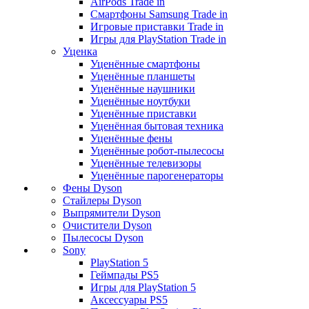
AirPods Trade in
Смартфоны Samsung Trade in
Игровые приставки Trade in
Игры для PlayStation Trade in
Уценка
Уценённые смартфоны
Уценённые планшеты
Уценённые наушники
Уценённые ноутбуки
Уценённые приставки
Уценённая бытовая техника
Уценённые фены
Уценённые робот-пылесосы
Уценённые телевизоры
Уценённые парогенераторы
Фены Dyson
Стайлеры Dyson
Выпрямители Dyson
Очистители Dyson
Пылесосы Dyson
Sony
PlayStation 5
Геймпады PS5
Игры для PlayStation 5
Аксессуары PS5