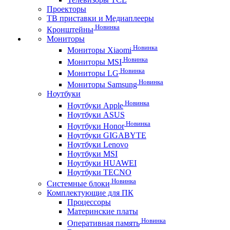
Проекторы
ТВ приставки и Медиаплееры
Новинка
Кронштейны
Мониторы
Новинка
Мониторы Xiaomi
Новинка
Мониторы MSI
Новинка
Мониторы LG
Новинка
Мониторы Samsung
Ноутбуки
Новинка
Ноутбуки Apple
Ноутбуки ASUS
Новинка
Ноутбуки Honor
Ноутбуки GIGABYTE
Ноутбуки Lenovo
Ноутбуки MSI
Ноутбуки HUAWEI
Ноутбуки TECNO
Новинка
Системные блоки
Комплектующие для ПК
Процессоры
Материнские платы
Новинка
Оперативная память