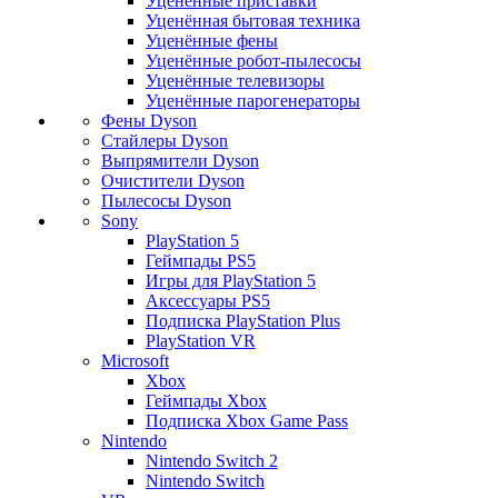
Уценённые приставки
Уценённая бытовая техника
Уценённые фены
Уценённые робот-пылесосы
Уценённые телевизоры
Уценённые парогенераторы
Фены Dyson
Стайлеры Dyson
Выпрямители Dyson
Очистители Dyson
Пылесосы Dyson
Sony
PlayStation 5
Геймпады PS5
Игры для PlayStation 5
Аксессуары PS5
Подписка PlayStation Plus
PlayStation VR
Microsoft
Xbox
Геймпады Xbox
Подписка Xbox Game Pass
Nintendo
Nintendo Switch 2
Nintendo Switch