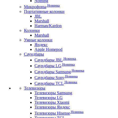
Nothing
Новинка
Микрофоны
Портативные колонки
JBL
Marshall
Harman/Kardon
Колонки
Marshall
Умные колонки
Яндекс
Apple Homepod
Саундбары
Новинка
Саундбары JBL
Новинка
Саундбары LG
Новинка
Саундбары Samsung
Новинка
Саундбары Sony
Новинка
Саундбары TCL
Телевизоры
Телевизоры Samsung
Телевизоры LG
Телевизоры Xiaomi
Телевизоры Яндекс
Новинка
Телевизоры Hisense
Телевизоры TCL