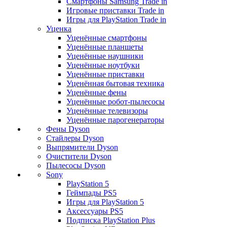
Смартфоны Samsung Trade in
Игровые приставки Trade in
Игры для PlayStation Trade in
Уценка
Уценённые смартфоны
Уценённые планшеты
Уценённые наушники
Уценённые ноутбуки
Уценённые приставки
Уценённая бытовая техника
Уценённые фены
Уценённые робот-пылесосы
Уценённые телевизоры
Уценённые парогенераторы
Фены Dyson
Стайлеры Dyson
Выпрямители Dyson
Очистители Dyson
Пылесосы Dyson
Sony
PlayStation 5
Геймпады PS5
Игры для PlayStation 5
Аксессуары PS5
Подписка PlayStation Plus