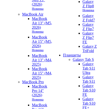
Galaxy
(2026)
Z Flip8
Новинка
Новинка
MacBook Air
Galaxy
MacBook
Z Fold7
Air 13" (M5,
Galaxy
2026)
Z Flip7
Новинка
Galaxy
MacBook
Z Flip7
Air 15" (M5,
FE
2026)
Galaxy Z
Новинка
TriFold
Планшеты
MacBook
Galaxy Tab S
Air 13" (M4,
Galaxy
2025)
Tab S11
MacBook
Ultra
Air 15" (M4,
Galaxy
2025)
Tab S11
MacBook Pro
Galaxy
MacBook
Tab S10
Pro 14"
FE
(2026)
Galaxy
Новинка
Tab S10
MacBook
FE+