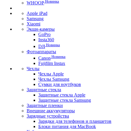
Новинка
WHOOP
Apple iPad
Samsung
Xiaomi
Экшн-камеры
GoPro
Insta360
Новинка
DJI
Фотоаппараты
Новинка
Canon
Fujifilm Instax
Чехлы
Чехлы Apple
Чехлы Samsung
Сумки для ноутбуков
Защитные стекла
Защитные стекла Apple
Защитные стекла Samsung
Защитные пленки
Внешние аккумуляторы
Зарядные устройства
Зарядки для телефонов и планшетов
Блоки питания для MacBook