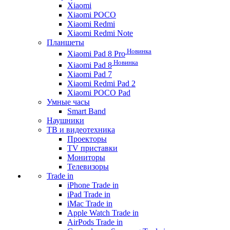
Xiaomi
Xiaomi POCO
Xiaomi Redmi
Xiaomi Redmi Note
Планшеты
Новинка
Xiaomi Pad 8 Pro
Новинка
Xiaomi Pad 8
Xiaomi Pad 7
Xiaomi Redmi Pad 2
Xiaomi POCO Pad
Умные часы
Smart Band
Наушники
ТВ и видеотехника
Проекторы
TV приставки
Мониторы
Телевизоры
Trade in
iPhone Trade in
iPad Trade in
iMac Trade in
Apple Watch Trade in
AirPods Trade in