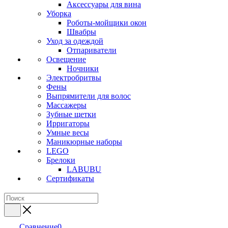
Аксессуары для вина
Уборка
Роботы-мойщики окон
Швабры
Уход за одеждой
Отпариватели
Освещение
Ночники
Электробритвы
Фены
Выпрямители для волос
Массажеры
Зубные щетки
Ирригаторы
Умные весы
Маникюрные наборы
LEGO
Брелоки
LABUBU
Сертификаты
Сравнение
0