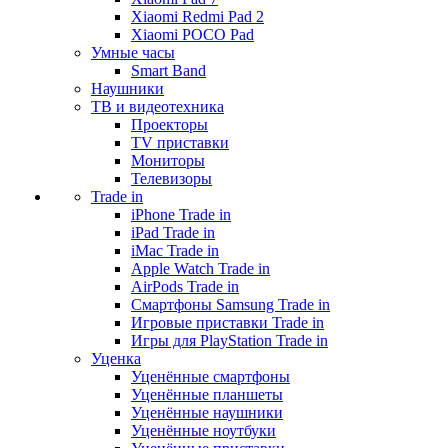
Xiaomi Redmi Pad 2
Xiaomi POCO Pad
Умные часы
Smart Band
Наушники
ТВ и видеотехника
Проекторы
TV приставки
Мониторы
Телевизоры
Trade in
iPhone Trade in
iPad Trade in
iMac Trade in
Apple Watch Trade in
AirPods Trade in
Смартфоны Samsung Trade in
Игровые приставки Trade in
Игры для PlayStation Trade in
Уценка
Уценённые смартфоны
Уценённые планшеты
Уценённые наушники
Уценённые ноутбуки