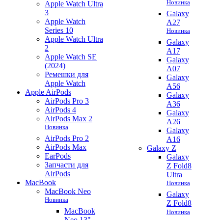
Новинка
Apple Watch Ultra
3
Galaxy
Apple Watch
A27
Series 10
Новинка
Apple Watch Ultra
Galaxy
2
A17
Apple Watch SE
Galaxy
(2024)
A07
Ремешки для
Galaxy
Apple Watch
A56
Apple AirPods
Galaxy
AirPods Pro 3
A36
AirPods 4
Galaxy
AirPods Max 2
A26
Новинка
Galaxy
AirPods Pro 2
A16
AirPods Max
Galaxy Z
EarPods
Galaxy
Запчасти для
Z Fold8
AirPods
Ultra
MacBook
Новинка
MacBook Neo
Galaxy
Новинка
Z Fold8
MacBook
Новинка
Neo 13"