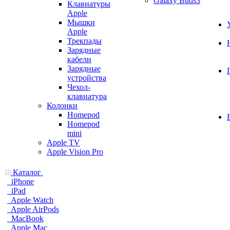
Galaxy Buds3
Клавиатуры
Apple
Мышки
Apple
Трекпады
Зарядные
кабели
Зарядные
устройства
Чехол-
клавиатура
Колонки
Homepod
Homepod
mini
Apple TV
Apple Vision Pro
Каталог
iPhone
iPad
Apple Watch
Apple AirPods
MacBook
Apple Mac