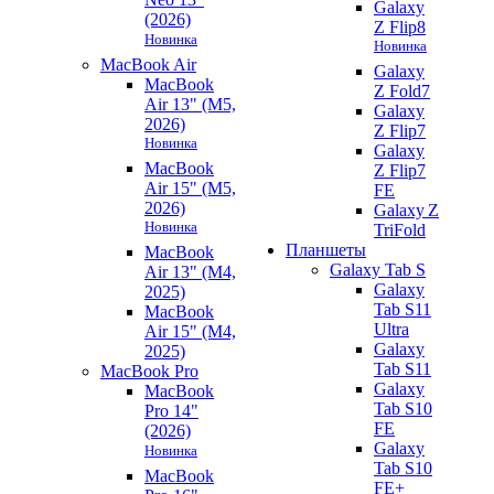
Galaxy
(2026)
Z Flip8
Новинка
Новинка
MacBook Air
Galaxy
MacBook
Z Fold7
Air 13" (M5,
Galaxy
2026)
Z Flip7
Новинка
Galaxy
MacBook
Z Flip7
Air 15" (M5,
FE
2026)
Galaxy Z
Новинка
TriFold
Планшеты
MacBook
Galaxy Tab S
Air 13" (M4,
Galaxy
2025)
Tab S11
MacBook
Ultra
Air 15" (M4,
Galaxy
2025)
Tab S11
MacBook Pro
Galaxy
MacBook
Tab S10
Pro 14"
FE
(2026)
Galaxy
Новинка
Tab S10
MacBook
FE+