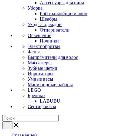
Аксессуары для вина
Уборка
Роботы-мойщики окон
Швабры
Уход за одеждой
Отпариватели
Освещение
Ночники
Электробритвы
Фены
Выпрямители для волос
Массажеры
Зубные щетки
Ирригаторы
Умные весы
Маникюрные наборы
LEGO
Брелоки
LABUBU
Сертификаты
Сравнение
0