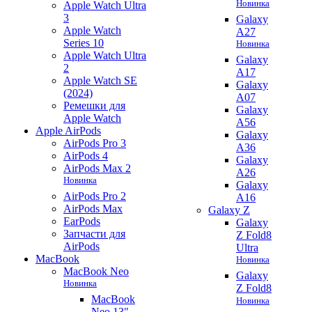
Новинка
Apple Watch Ultra
3
Galaxy
Apple Watch
A27
Series 10
Новинка
Apple Watch Ultra
Galaxy
2
A17
Apple Watch SE
Galaxy
(2024)
A07
Ремешки для
Galaxy
Apple Watch
A56
Apple AirPods
Galaxy
AirPods Pro 3
A36
AirPods 4
Galaxy
AirPods Max 2
A26
Новинка
Galaxy
AirPods Pro 2
A16
AirPods Max
Galaxy Z
EarPods
Galaxy
Запчасти для
Z Fold8
AirPods
Ultra
MacBook
Новинка
MacBook Neo
Galaxy
Новинка
Z Fold8
MacBook
Новинка
Neo 13"