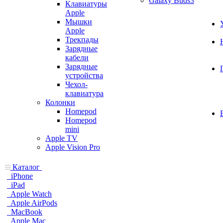
Galaxy Buds3
Клавиатуры
Apple
Мышки
Apple
Трекпады
Зарядные
кабели
Зарядные
устройства
Чехол-
клавиатура
Колонки
Homepod
Homepod
mini
Apple TV
Apple Vision Pro
Каталог
iPhone
iPad
Apple Watch
Apple AirPods
MacBook
Apple Mac