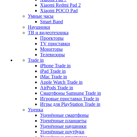
Xiaomi Redmi Pad 2
Xiaomi POCO Pad
Умные часы
Smart Band
Наушники
ТВ и видеотехника
Проекторы
TV приставки
Мониторы
Телевизоры
Trade in
iPhone Trade in
iPad Trade in
iMac Trade in
Apple Watch Trade in
AirPods Trade in
Смартфоны Samsung Trade in
Игровые приставки Trade in
Игры для PlayStation Trade in
Уценка
Уценённые смартфоны
Уценённые планшеты
Уценённые наушники
Уценённые ноутбуки