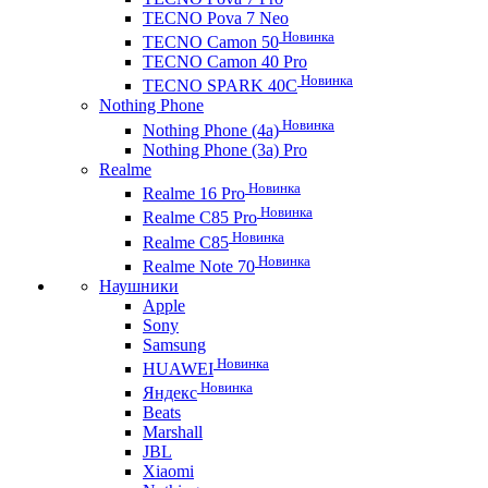
TECNO Pova 7 Neo
Новинка
TECNO Camon 50
TECNO Camon 40 Pro
Новинка
TECNO SPARK 40C
Nothing Phone
Новинка
Nothing Phone (4a)
Nothing Phone (3a) Pro
Realme
Новинка
Realme 16 Pro
Новинка
Realme C85 Pro
Новинка
Realme C85
Новинка
Realme Note 70
Наушники
Apple
Sony
Samsung
Новинка
HUAWEI
Новинка
Яндекс
Beats
Marshall
JBL
Xiaomi