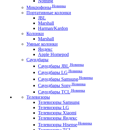
Nothing
Новинка
Микрофоны
Портативные колонки
JBL
Marshall
Harman/Kardon
Колонки
Marshall
Умные колонки
Яндекс
Apple Homepod
Саундбары
Новинка
Саундбары JBL
Новинка
Саундбары LG
Новинка
Саундбары Samsung
Новинка
Саундбары Sony
Новинка
Саундбары TCL
Телевизоры
Телевизоры Samsung
Телевизоры LG
Телевизоры Xiaomi
Телевизоры Яндекс
Новинка
Телевизоры Hisense
Телевизоры TCL