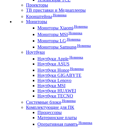
Проекторы
ТВ приставки и Медиаплееры
Новинка
Кронштейны
Мониторы
Новинка
Мониторы Xiaomi
Новинка
Мониторы MSI
Новинка
Мониторы LG
Новинка
Мониторы Samsung
Ноутбуки
Новинка
Ноутбуки Apple
Ноутбуки ASUS
Новинка
Ноутбуки Honor
Ноутбуки GIGABYTE
Ноутбуки Lenovo
Ноутбуки MSI
Ноутбуки HUAWEI
Ноутбуки TECNO
Новинка
Системные блоки
Комплектующие для ПК
Процессоры
Материнские платы
Новинка
Оперативная память