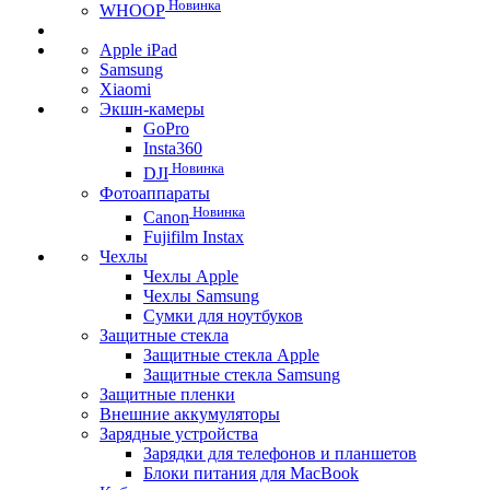
Новинка
WHOOP
Apple iPad
Samsung
Xiaomi
Экшн-камеры
GoPro
Insta360
Новинка
DJI
Фотоаппараты
Новинка
Canon
Fujifilm Instax
Чехлы
Чехлы Apple
Чехлы Samsung
Сумки для ноутбуков
Защитные стекла
Защитные стекла Apple
Защитные стекла Samsung
Защитные пленки
Внешние аккумуляторы
Зарядные устройства
Зарядки для телефонов и планшетов
Блоки питания для MacBook