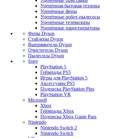
Уценённые приставки
Уценённая бытовая техника
Уценённые фены
Уценённые робот-пылесосы
Уценённые телевизоры
Уценённые парогенераторы
Фены Dyson
Стайлеры Dyson
Выпрямители Dyson
Очистители Dyson
Пылесосы Dyson
Sony
PlayStation 5
Геймпады PS5
Игры для PlayStation 5
Аксессуары PS5
Подписка PlayStation Plus
PlayStation VR
Microsoft
Xbox
Геймпады Xbox
Подписка Xbox Game Pass
Nintendo
Nintendo Switch 2
Nintendo Switch