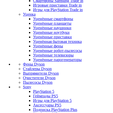
Смартфоны Samsung Trade in
Игровые приставки Trade in
Игры для PlayStation Trade in
Уценка
Уценённые смартфоны
Уценённые планшеты
Уценённые наушники
Уценённые ноутбуки
Уценённые приставки
Уценённая бытовая техника
Уценённые фены
Уценённые робот-пылесосы
Уценённые телевизоры
Уценённые парогенераторы
Фены Dyson
Стайлеры Dyson
Выпрямители Dyson
Очистители Dyson
Пылесосы Dyson
Sony
PlayStation 5
Геймпады PS5
Игры для PlayStation 5
Аксессуары PS5
Подписка PlayStation Plus