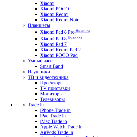
Xiaomi
Xiaomi POCO
Xiaomi Redmi
Xiaomi Redmi Note
Планшеты
Новинка
Xiaomi Pad 8 Pro
Новинка
Xiaomi Pad 8
Xiaomi Pad 7
Xiaomi Redmi Pad 2
Xiaomi POCO Pad
Умные часы
Smart Band
Наушники
ТВ и видеотехника
Проекторы
TV приставки
Мониторы
Телевизоры
Trade in
iPhone Trade in
iPad Trade in
iMac Trade in
Apple Watch Trade in
AirPods Trade in