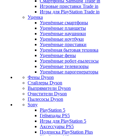
Смартфоны Samsung Trade in
Игровые приставки Trade in
Игры для PlayStation Trade in
Уценка
Уценённые смартфоны
Уценённые планшеты
Уценённые наушники
Уценённые ноутбуки
Уценённые приставки
Уценённая бытовая техника
Уценённые фены
Уценённые робот-пылесосы
Уценённые телевизоры
Уценённые парогенераторы
Фены Dyson
Стайлеры Dyson
Выпрямители Dyson
Очистители Dyson
Пылесосы Dyson
Sony
PlayStation 5
Геймпады PS5
Игры для PlayStation 5
Аксессуары PS5
Подписка PlayStation Plus