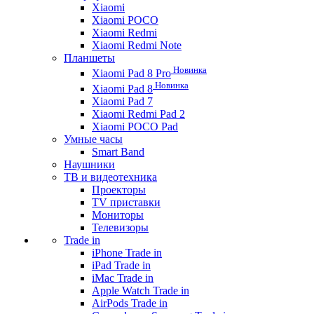
Xiaomi
Xiaomi POCO
Xiaomi Redmi
Xiaomi Redmi Note
Планшеты
Новинка
Xiaomi Pad 8 Pro
Новинка
Xiaomi Pad 8
Xiaomi Pad 7
Xiaomi Redmi Pad 2
Xiaomi POCO Pad
Умные часы
Smart Band
Наушники
ТВ и видеотехника
Проекторы
TV приставки
Мониторы
Телевизоры
Trade in
iPhone Trade in
iPad Trade in
iMac Trade in
Apple Watch Trade in
AirPods Trade in