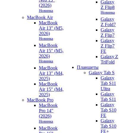
Galaxy
(2026)
Z Flip8
Новинка
Новинка
MacBook Air
Galaxy
MacBook
Z Fold7
Air 13" (M5,
Galaxy
2026)
Z Flip7
Новинка
Galaxy
MacBook
Z Flip7
Air 15" (M5,
FE
2026)
Galaxy Z
Новинка
TriFold
Планшеты
MacBook
Galaxy Tab S
Air 13" (M4,
Galaxy
2025)
Tab S11
MacBook
Ultra
Air 15" (M4,
Galaxy
2025)
Tab S11
MacBook Pro
Galaxy
MacBook
Tab S10
Pro 14"
FE
(2026)
Galaxy
Новинка
Tab S10
MacBook
FE+