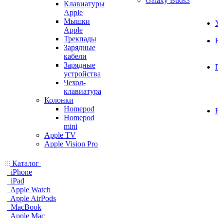
Galaxy Buds3
Клавиатуры
Apple
Мышки
Apple
Трекпады
Зарядные
кабели
Зарядные
устройства
Чехол-
клавиатура
Колонки
Homepod
Homepod
mini
Apple TV
Apple Vision Pro
Каталог
iPhone
iPad
Apple Watch
Apple AirPods
MacBook
Apple Mac