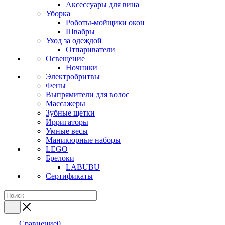
Аксессуары для вина
Уборка
Роботы-мойщики окон
Швабры
Уход за одеждой
Отпариватели
Освещение
Ночники
Электробритвы
Фены
Выпрямители для волос
Массажеры
Зубные щетки
Ирригаторы
Умные весы
Маникюрные наборы
LEGO
Брелоки
LABUBU
Сертификаты
Сравнение
0