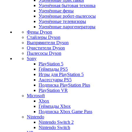
Уценённые приставки
Уценённая бытовая техника
Уценённые фены
Уценённые робот-пылесосы
Уценённые телевизоры
Уценённые парогенераторы
Фены Dyson
Стайлеры Dyson
Выпрямители Dyson
Очистители Dyson
Пылесосы Dyson
Sony
PlayStation 5
Геймпады PS5
Игры для PlayStation 5
Аксессуары PS5
Подписка PlayStation Plus
PlayStation VR
Microsoft
Xbox
Геймпады Xbox
Подписка Xbox Game Pass
Nintendo
Nintendo Switch 2
Nintendo Switch