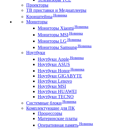
Проекторы
ТВ приставки и Медиаплееры
Новинка
Кронштейны
Мониторы
Новинка
Мониторы Xiaomi
Новинка
Мониторы MSI
Новинка
Мониторы LG
Новинка
Мониторы Samsung
Ноутбуки
Новинка
Ноутбуки Apple
Ноутбуки ASUS
Новинка
Ноутбуки Honor
Ноутбуки GIGABYTE
Ноутбуки Lenovo
Ноутбуки MSI
Ноутбуки HUAWEI
Ноутбуки TECNO
Новинка
Системные блоки
Комплектующие для ПК
Процессоры
Материнские платы
Новинка
Оперативная память