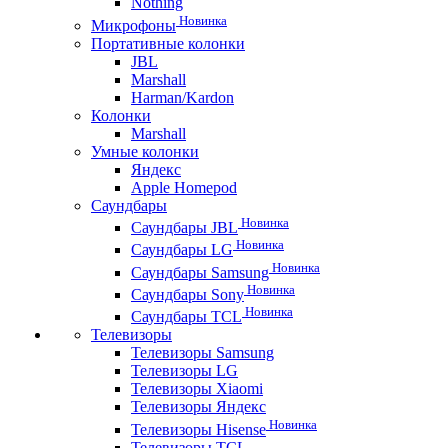
Nothing
Новинка
Микрофоны
Портативные колонки
JBL
Marshall
Harman/Kardon
Колонки
Marshall
Умные колонки
Яндекс
Apple Homepod
Саундбары
Новинка
Саундбары JBL
Новинка
Саундбары LG
Новинка
Саундбары Samsung
Новинка
Саундбары Sony
Новинка
Саундбары TCL
Телевизоры
Телевизоры Samsung
Телевизоры LG
Телевизоры Xiaomi
Телевизоры Яндекс
Новинка
Телевизоры Hisense
Телевизоры TCL