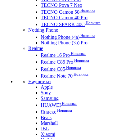
TECNO Pova 7 Neo
Новинка
TECNO Camon 50
TECNO Camon 40 Pro
Новинка
TECNO SPARK 40C
Nothing Phone
Новинка
Nothing Phone (4a)
Nothing Phone (3a) Pro
Realme
Новинка
Realme 16 Pro
Новинка
Realme C85 Pro
Новинка
Realme C85
Новинка
Realme Note 70
Наушники
Apple
Sony
Samsung
Новинка
HUAWEI
Новинка
Яндекс
Beats
Marshall
JBL
Xiaomi