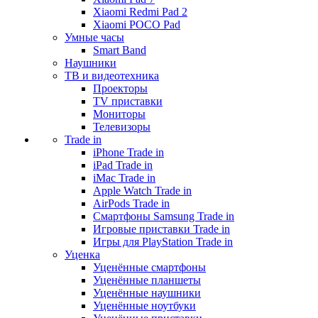
Xiaomi Redmi Pad 2
Xiaomi POCO Pad
Умные часы
Smart Band
Наушники
ТВ и видеотехника
Проекторы
TV приставки
Мониторы
Телевизоры
Trade in
iPhone Trade in
iPad Trade in
iMac Trade in
Apple Watch Trade in
AirPods Trade in
Смартфоны Samsung Trade in
Игровые приставки Trade in
Игры для PlayStation Trade in
Уценка
Уценённые смартфоны
Уценённые планшеты
Уценённые наушники
Уценённые ноутбуки