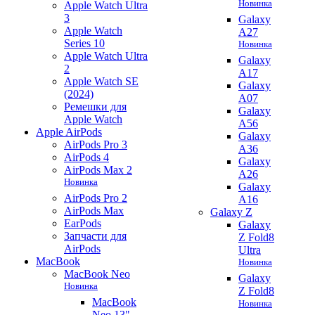
Новинка
Apple Watch Ultra
3
Galaxy
Apple Watch
A27
Series 10
Новинка
Apple Watch Ultra
Galaxy
2
A17
Apple Watch SE
Galaxy
(2024)
A07
Ремешки для
Galaxy
Apple Watch
A56
Apple AirPods
Galaxy
AirPods Pro 3
A36
AirPods 4
Galaxy
AirPods Max 2
A26
Новинка
Galaxy
AirPods Pro 2
A16
AirPods Max
Galaxy Z
EarPods
Galaxy
Запчасти для
Z Fold8
AirPods
Ultra
MacBook
Новинка
MacBook Neo
Galaxy
Новинка
Z Fold8
MacBook
Новинка
Neo 13"