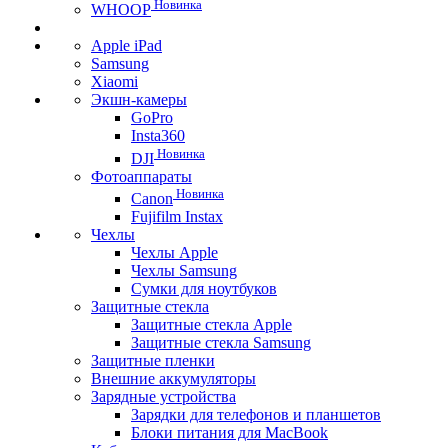
Новинка
WHOOP
Apple iPad
Samsung
Xiaomi
Экшн-камеры
GoPro
Insta360
Новинка
DJI
Фотоаппараты
Новинка
Canon
Fujifilm Instax
Чехлы
Чехлы Apple
Чехлы Samsung
Сумки для ноутбуков
Защитные стекла
Защитные стекла Apple
Защитные стекла Samsung
Защитные пленки
Внешние аккумуляторы
Зарядные устройства
Зарядки для телефонов и планшетов
Блоки питания для MacBook