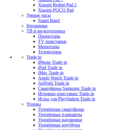
Xiaomi Redmi Pad 2
Xiaomi POCO Pad
Умные часы
Smart Band
Наушники
ТВ и видеотехника
Проекторы
TV приставки
Мониторы
Телевизоры
Trade in
iPhone Trade in
iPad Trade in
iMac Trade in
Apple Watch Trade in
AirPods Trade in
Смартфоны Samsung Trade in
Игровые приставки Trade in
Игры для PlayStation Trade in
Уценка
Уценённые смартфоны
Уценённые планшеты
Уценённые наушники
Уценённые ноутбуки