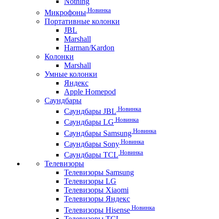
Nothing
Новинка
Микрофоны
Портативные колонки
JBL
Marshall
Harman/Kardon
Колонки
Marshall
Умные колонки
Яндекс
Apple Homepod
Саундбары
Новинка
Саундбары JBL
Новинка
Саундбары LG
Новинка
Саундбары Samsung
Новинка
Саундбары Sony
Новинка
Саундбары TCL
Телевизоры
Телевизоры Samsung
Телевизоры LG
Телевизоры Xiaomi
Телевизоры Яндекс
Новинка
Телевизоры Hisense
Телевизоры TCL