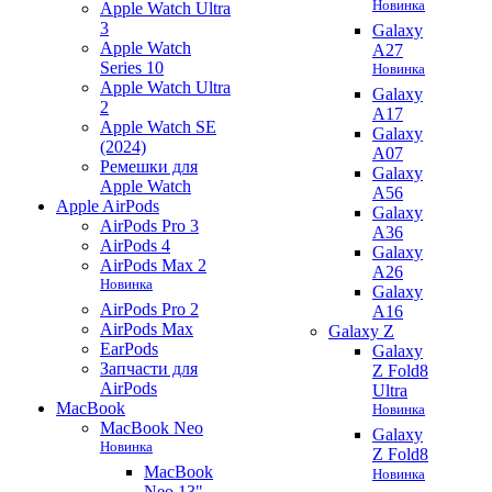
Новинка
Apple Watch Ultra
3
Galaxy
Apple Watch
A27
Series 10
Новинка
Apple Watch Ultra
Galaxy
2
A17
Apple Watch SE
Galaxy
(2024)
A07
Ремешки для
Galaxy
Apple Watch
A56
Apple AirPods
Galaxy
AirPods Pro 3
A36
AirPods 4
Galaxy
AirPods Max 2
A26
Новинка
Galaxy
AirPods Pro 2
A16
AirPods Max
Galaxy Z
EarPods
Galaxy
Запчасти для
Z Fold8
AirPods
Ultra
MacBook
Новинка
MacBook Neo
Galaxy
Новинка
Z Fold8
MacBook
Новинка
Neo 13"