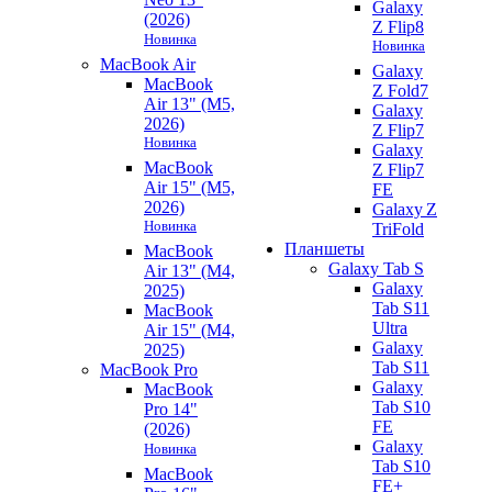
Galaxy
(2026)
Z Flip8
Новинка
Новинка
MacBook Air
Galaxy
MacBook
Z Fold7
Air 13" (M5,
Galaxy
2026)
Z Flip7
Новинка
Galaxy
MacBook
Z Flip7
Air 15" (M5,
FE
2026)
Galaxy Z
Новинка
TriFold
Планшеты
MacBook
Galaxy Tab S
Air 13" (M4,
Galaxy
2025)
Tab S11
MacBook
Ultra
Air 15" (M4,
Galaxy
2025)
Tab S11
MacBook Pro
Galaxy
MacBook
Tab S10
Pro 14"
FE
(2026)
Galaxy
Новинка
Tab S10
MacBook
FE+