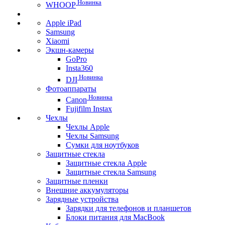
Новинка
WHOOP
Apple iPad
Samsung
Xiaomi
Экшн-камеры
GoPro
Insta360
Новинка
DJI
Фотоаппараты
Новинка
Canon
Fujifilm Instax
Чехлы
Чехлы Apple
Чехлы Samsung
Сумки для ноутбуков
Защитные стекла
Защитные стекла Apple
Защитные стекла Samsung
Защитные пленки
Внешние аккумуляторы
Зарядные устройства
Зарядки для телефонов и планшетов
Блоки питания для MacBook