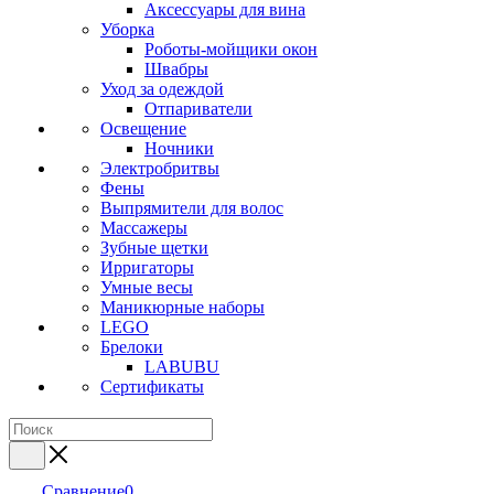
Аксессуары для вина
Уборка
Роботы-мойщики окон
Швабры
Уход за одеждой
Отпариватели
Освещение
Ночники
Электробритвы
Фены
Выпрямители для волос
Массажеры
Зубные щетки
Ирригаторы
Умные весы
Маникюрные наборы
LEGO
Брелоки
LABUBU
Сертификаты
Сравнение
0