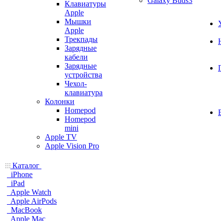
Galaxy Buds3
Клавиатуры
Apple
Мышки
Apple
Трекпады
Зарядные
кабели
Зарядные
устройства
Чехол-
клавиатура
Колонки
Homepod
Homepod
mini
Apple TV
Apple Vision Pro
Каталог
iPhone
iPad
Apple Watch
Apple AirPods
MacBook
Apple Mac