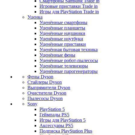
Смартфоны Samsung Trade in
Игровые приставки Trade in
Игры для PlayStation Trade in
Уценка
Уценённые смартфоны
Уценённые планшеты
Уценённые наушники
Уценённые ноутбуки
Уценённые приставки
Уценённая бытовая техника
Уценённые фены
Уценённые робот-пылесосы
Уценённые телевизоры
Уценённые парогенераторы
Фены Dyson
Стайлеры Dyson
Выпрямители Dyson
Очистители Dyson
Пылесосы Dyson
Sony
PlayStation 5
Геймпады PS5
Игры для PlayStation 5
Аксессуары PS5
Подписка PlayStation Plus