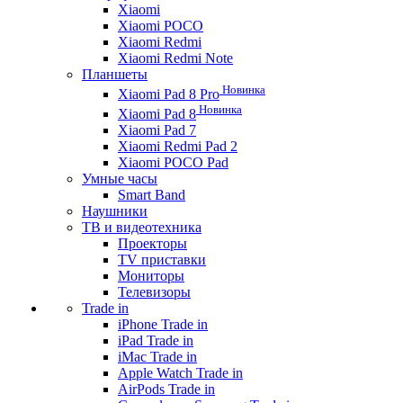
Xiaomi
Xiaomi POCO
Xiaomi Redmi
Xiaomi Redmi Note
Планшеты
Новинка
Xiaomi Pad 8 Pro
Новинка
Xiaomi Pad 8
Xiaomi Pad 7
Xiaomi Redmi Pad 2
Xiaomi POCO Pad
Умные часы
Smart Band
Наушники
ТВ и видеотехника
Проекторы
TV приставки
Мониторы
Телевизоры
Trade in
iPhone Trade in
iPad Trade in
iMac Trade in
Apple Watch Trade in
AirPods Trade in