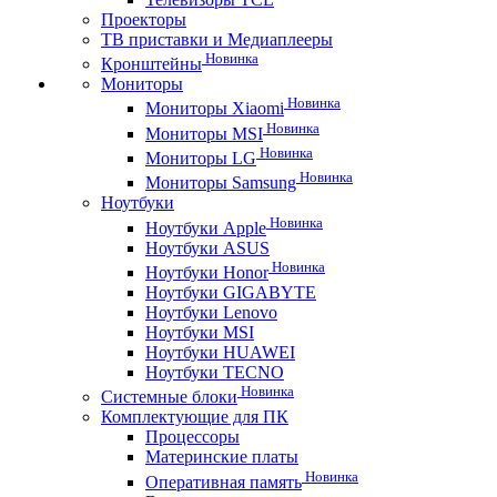
Проекторы
ТВ приставки и Медиаплееры
Новинка
Кронштейны
Мониторы
Новинка
Мониторы Xiaomi
Новинка
Мониторы MSI
Новинка
Мониторы LG
Новинка
Мониторы Samsung
Ноутбуки
Новинка
Ноутбуки Apple
Ноутбуки ASUS
Новинка
Ноутбуки Honor
Ноутбуки GIGABYTE
Ноутбуки Lenovo
Ноутбуки MSI
Ноутбуки HUAWEI
Ноутбуки TECNO
Новинка
Системные блоки
Комплектующие для ПК
Процессоры
Материнские платы
Новинка
Оперативная память