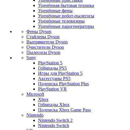
Уценённые приставки
Уценённая бытовая техника
Уценённые фены
Уценённые робот-пылесосы
Уценённые телевизоры
Уценённые парогенераторы
Фены Dyson
Стайлеры Dyson
Выпрямители Dyson
Очистители Dyson
Пылесосы Dyson
Sony
PlayStation 5
Геймпады PS5
Игры для PlayStation 5
Аксессуары PS5
Подписка PlayStation Plus
PlayStation VR
Microsoft
Xbox
Геймпады Xbox
Подписка Xbox Game Pass
Nintendo
Nintendo Switch 2
Nintendo Switch