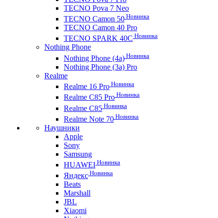
TECNO Pova 7 Neo
Новинка
TECNO Camon 50
TECNO Camon 40 Pro
Новинка
TECNO SPARK 40C
Nothing Phone
Новинка
Nothing Phone (4a)
Nothing Phone (3a) Pro
Realme
Новинка
Realme 16 Pro
Новинка
Realme C85 Pro
Новинка
Realme C85
Новинка
Realme Note 70
Наушники
Apple
Sony
Samsung
Новинка
HUAWEI
Новинка
Яндекс
Beats
Marshall
JBL
Xiaomi