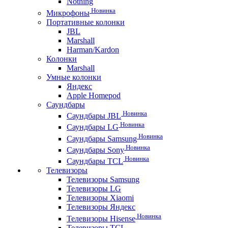
Nothing
Новинка
Микрофоны
Портативные колонки
JBL
Marshall
Harman/Kardon
Колонки
Marshall
Умные колонки
Яндекс
Apple Homepod
Саундбары
Новинка
Саундбары JBL
Новинка
Саундбары LG
Новинка
Саундбары Samsung
Новинка
Саундбары Sony
Новинка
Саундбары TCL
Телевизоры
Телевизоры Samsung
Телевизоры LG
Телевизоры Xiaomi
Телевизоры Яндекс
Новинка
Телевизоры Hisense
Телевизоры TCL