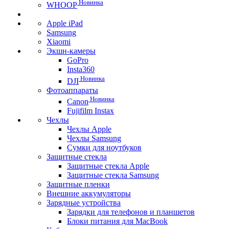
Новинка
WHOOP
Apple iPad
Samsung
Xiaomi
Экшн-камеры
GoPro
Insta360
Новинка
DJI
Фотоаппараты
Новинка
Canon
Fujifilm Instax
Чехлы
Чехлы Apple
Чехлы Samsung
Сумки для ноутбуков
Защитные стекла
Защитные стекла Apple
Защитные стекла Samsung
Защитные пленки
Внешние аккумуляторы
Зарядные устройства
Зарядки для телефонов и планшетов
Блоки питания для MacBook