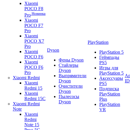
Xiaomi
POCO F8
Новинка
Pro
Xiaomi
POCO F7
Pro
Xiaomi
POCO X7
PlayStation
Pro
Dyson
Xiaomi
PlayStation 5
POCO F6
Геймпады
Фены Dyson
Xiaomi
PS5
Стайлеры
POCO F6
Игры для
Dyson
Pro
PlayStation 5
Выпрямители
Ap
Xiaomi Redmi
Аксессуары
Dyson
ID
Xiaomi
PS5
Очистители
Redmi 15
Подписка
Dyson
Xiaomi
PlayStation
Пылесосы
Redmi 15C
Plus
Dyson
Xiaomi Redmi
PlayStation
Note
VR
Xiaomi
Redmi
Note 15
Pro+ 5G