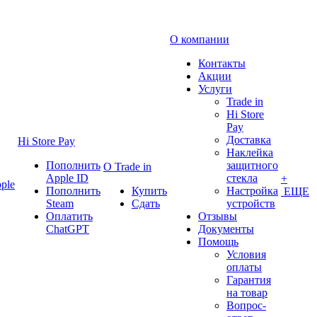
О компании
Контакты
Акции
Услуги
Trade in
Hi Store
Pay
Доставка
Hi Store Pay
Наклейка
Пополнить
защитного
О Trade in
Apple ID
стекла
+
ple
Пополнить
Купить
Настройка
ЕЩЕ
Steam
Сдать
устройств
Оплатить
Отзывы
ChatGPT
Документы
Помощь
Условия
оплаты
Гарантия
на товар
Вопрос-