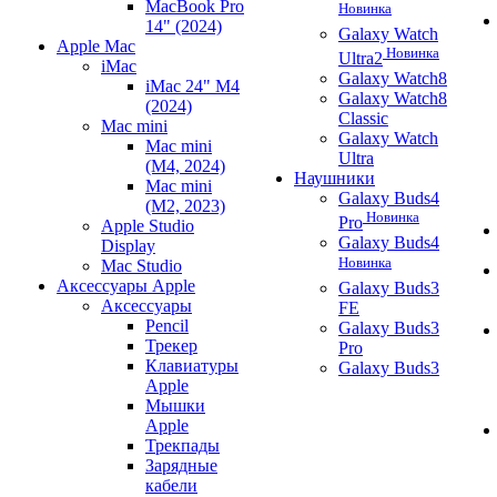
MacBook Pro
Новинка
14" (2024)
Galaxy Watch
Apple Mac
Новинка
Ultra2
iMac
Galaxy Watch8
iMac 24" M4
Galaxy Watch8
(2024)
Classic
Mac mini
Galaxy Watch
Mac mini
Ultra
(M4, 2024)
Наушники
Mac mini
Galaxy Buds4
(M2, 2023)
Новинка
Pro
Apple Studio
Galaxy Buds4
Display
Новинка
Mac Studio
Аксессуары Apple
Galaxy Buds3
Аксессуары
FE
Pencil
Galaxy Buds3
Трекер
Pro
Клавиатуры
Galaxy Buds3
Apple
Мышки
Apple
Трекпады
Зарядные
кабели