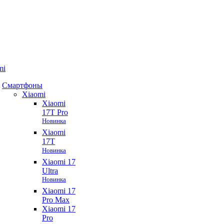
mi
Смартфоны
Xiaomi
Xiaomi
17T Pro
Новинка
Xiaomi
17T
Новинка
Xiaomi 17
Ultra
Новинка
Xiaomi 17
Pro Max
Xiaomi 17
Pro