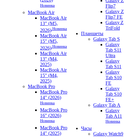
Galaxy Z
Новинка
Flip7
Galaxy Z
MacBook Air
Flip7 FE
MacBook Air
Galaxy Z
13" (M5,
TriFold
Новинка
2026)
Планшеты
MacBook Air
Galaxy Tab S
15" (M5,
Galaxy
Новинка
2026)
Tab S11
MacBook Air
Ultra
13" (M4,
Galaxy
2025)
Tab S11
MacBook Air
Galaxy
15" (M4,
Tab S10
2025)
FE
MacBook Pro
Galaxy
MacBook Pro
Tab S10
14" (2026)
FE+
Новинка
Galaxy Tab A
MacBook Pro
Galaxy
16" (2026)
Tab A11
Новинка
Новинка
MacBook Pro
Часы
14" (2025)
Galaxy Watch9