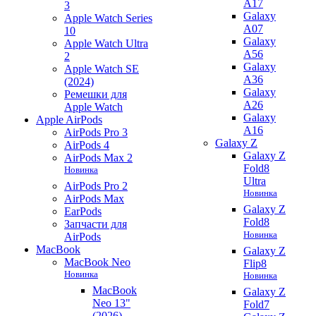
A17
3
Galaxy
Apple Watch Series
A07
10
Galaxy
Apple Watch Ultra
A56
2
Galaxy
Apple Watch SE
A36
(2024)
Galaxy
Ремешки для
A26
Apple Watch
Galaxy
Apple AirPods
A16
AirPods Pro 3
Galaxy Z
AirPods 4
Galaxy Z
AirPods Max 2
Fold8
Новинка
Ultra
AirPods Pro 2
Новинка
AirPods Max
Galaxy Z
EarPods
Fold8
Запчасти для
Новинка
AirPods
MacBook
Galaxy Z
MacBook Neo
Flip8
Новинка
Новинка
MacBook
Galaxy Z
Neo 13"
Fold7
(2026)