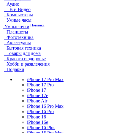
Аудио
ТВ и Видео
Компьютеры
Умные часы
Новинка
Умные очки
Планшеты
Фототехника
Аксессуары
Бытовая техника
Товары для дома
Красота и здоровье
Хобби и развлечения
Подарки
iPhone 17 Pro Max
iPhone 17 Pro
iPhone 17
iPhone 17e
iPhone Air
iPhone 16 Pro Max
iPhone 16 Pro
iPhone 16
iPhone 16e
iPhone 16 Plus
iPhone 15 Pro Max