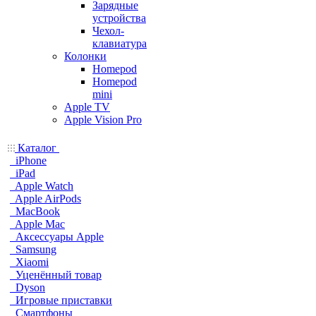
Зарядные
устройства
Чехол-
клавиатура
Колонки
Homepod
Homepod
mini
Apple TV
Apple Vision Pro
Каталог
iPhone
iPad
Apple Watch
Apple AirPods
MacBook
Apple Mac
Аксессуары Apple
Samsung
Xiaomi
Уценённый товар
Dyson
Игровые приставки
Смартфоны