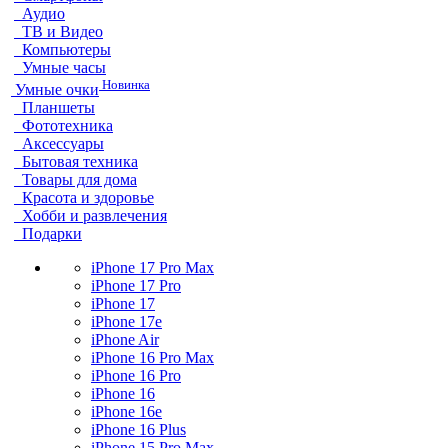
Аудио
ТВ и Видео
Компьютеры
Умные часы
Новинка
Умные очки
Планшеты
Фототехника
Аксессуары
Бытовая техника
Товары для дома
Красота и здоровье
Хобби и развлечения
Подарки
iPhone 17 Pro Max
iPhone 17 Pro
iPhone 17
iPhone 17e
iPhone Air
iPhone 16 Pro Max
iPhone 16 Pro
iPhone 16
iPhone 16e
iPhone 16 Plus
iPhone 15 Pro Max