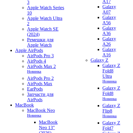
A17
3
Galaxy
Apple Watch Series
A07
10
Galaxy
Apple Watch Ultra
A56
2
Galaxy
Apple Watch SE
A36
(2024)
Galaxy
Ремешки для
A26
Apple Watch
Galaxy
Apple AirPods
A16
AirPods Pro 3
Galaxy Z
AirPods 4
Galaxy Z
AirPods Max 2
Fold8
Новинка
Ultra
AirPods Pro 2
Новинка
AirPods Max
Galaxy Z
EarPods
Fold8
Запчасти для
Новинка
AirPods
MacBook
Galaxy Z
MacBook Neo
Flip8
Новинка
Новинка
MacBook
Galaxy Z
Neo 13"
Fold7
(2026)