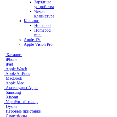
Зарядные
устройства
Чехол-
клавиатура
Колонки
Homepod
Homepod
mini
Apple TV
Apple Vision Pro
Каталог
iPhone
iPad
Apple Watch
Apple AirPods
MacBook
Apple Mac
Аксессуары Apple
Samsung
Xiaomi
Уценённый товар
Dyson
Игровые приставки
Смартфоны