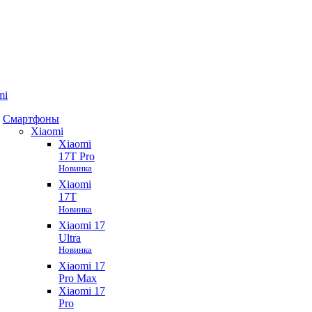
mi
Смартфоны
Xiaomi
Xiaomi
17T Pro
Новинка
Xiaomi
17T
Новинка
Xiaomi 17
Ultra
Новинка
Xiaomi 17
Pro Max
Xiaomi 17
Pro