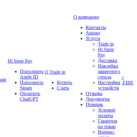
О компании
Контакты
Акции
Услуги
Trade in
Hi Store
Pay
Доставка
Hi Store Pay
Наклейка
Пополнить
защитного
О Trade in
Apple ID
стекла
+
ple
Пополнить
Купить
Настройка
ЕЩЕ
Steam
Сдать
устройств
Оплатить
Отзывы
ChatGPT
Документы
Помощь
Условия
оплаты
Гарантия
на товар
Вопрос-