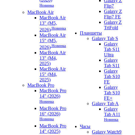
Galaxy Z
Новинка
Flip7
Galaxy Z
MacBook Air
Flip7 FE
MacBook Air
Galaxy Z
13" (M5,
TriFold
Новинка
2026)
Планшеты
MacBook Air
Galaxy Tab S
15" (M5,
Galaxy
Новинка
2026)
Tab S11
MacBook Air
Ultra
13" (M4,
Galaxy
2025)
Tab S11
MacBook Air
Galaxy
15" (M4,
Tab S10
2025)
FE
MacBook Pro
Galaxy
MacBook Pro
Tab S10
14" (2026)
FE+
Новинка
Galaxy Tab A
MacBook Pro
Galaxy
16" (2026)
Tab A11
Новинка
Новинка
MacBook Pro
Часы
14" (2025)
Galaxy Watch9