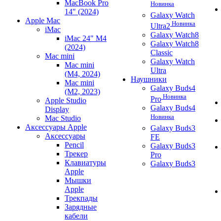
MacBook Pro
Новинка
14" (2024)
Galaxy Watch
Apple Mac
Новинка
Ultra2
iMac
Galaxy Watch8
iMac 24" M4
Galaxy Watch8
(2024)
Classic
Mac mini
Galaxy Watch
Mac mini
Ultra
(M4, 2024)
Наушники
Mac mini
Galaxy Buds4
(M2, 2023)
Новинка
Pro
Apple Studio
Galaxy Buds4
Display
Новинка
Mac Studio
Аксессуары Apple
Galaxy Buds3
Аксессуары
FE
Pencil
Galaxy Buds3
Трекер
Pro
Клавиатуры
Galaxy Buds3
Apple
Мышки
Apple
Трекпады
Зарядные
кабели