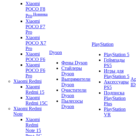
Xiaomi
POCO F8
Новинка
Pro
Xiaomi
POCO F7
Pro
Xiaomi
POCO X7
PlayStation
Pro
Dyson
Xiaomi
PlayStation 5
POCO F6
Геймпады
Фены Dyson
Xiaomi
PS5
Стайлеры
POCO F6
Игры для
Dyson
Pro
PlayStation 5
Выпрямители
Ap
Xiaomi Redmi
Аксессуары
Dyson
ID
Xiaomi
PS5
Очистители
Redmi 15
Подписка
Dyson
Xiaomi
PlayStation
Пылесосы
Redmi 15C
Plus
Dyson
Xiaomi Redmi
PlayStation
Note
VR
Xiaomi
Redmi
Note 15
Pro+ 5G