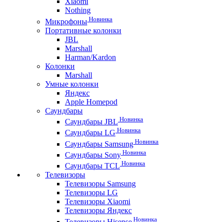
Xiaomi
Nothing
Новинка
Микрофоны
Портативные колонки
JBL
Marshall
Harman/Kardon
Колонки
Marshall
Умные колонки
Яндекс
Apple Homepod
Саундбары
Новинка
Саундбары JBL
Новинка
Саундбары LG
Новинка
Саундбары Samsung
Новинка
Саундбары Sony
Новинка
Саундбары TCL
Телевизоры
Телевизоры Samsung
Телевизоры LG
Телевизоры Xiaomi
Телевизоры Яндекс
Новинка
Телевизоры Hisense