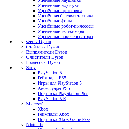
Уценённые наушники
Уценённые ноутбуки
Уценённые приставки
Уценённая бытовая техника
Уценённые фены
Уценённые робот-пылесосы
Уценённые телевизоры
Уценённые парогенераторы
Фены Dyson
Стайлеры Dyson
Выпрямители Dyson
Очистители Dyson
Пылесосы Dyson
Sony
PlayStation 5
Геймпады PS5
Игры для PlayStation 5
Аксессуары PS5
Подписка PlayStation Plus
PlayStation VR
Microsoft
Xbox
Геймпады Xbox
Подписка Xbox Game Pass
Nintendo