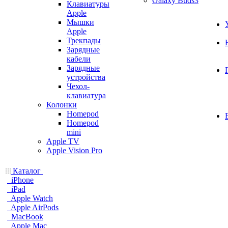
Galaxy Buds3
Клавиатуры
Apple
Мышки
Apple
Трекпады
Зарядные
кабели
Зарядные
устройства
Чехол-
клавиатура
Колонки
Homepod
Homepod
mini
Apple TV
Apple Vision Pro
Каталог
iPhone
iPad
Apple Watch
Apple AirPods
MacBook
Apple Mac