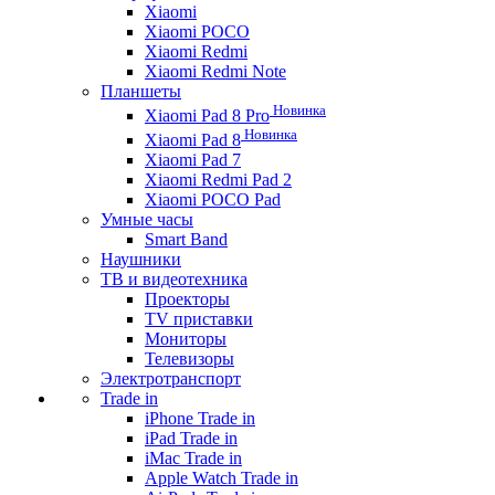
Xiaomi
Xiaomi POCO
Xiaomi Redmi
Xiaomi Redmi Note
Планшеты
Новинка
Xiaomi Pad 8 Pro
Новинка
Xiaomi Pad 8
Xiaomi Pad 7
Xiaomi Redmi Pad 2
Xiaomi POCO Pad
Умные часы
Smart Band
Наушники
ТВ и видеотехника
Проекторы
TV приставки
Мониторы
Телевизоры
Электротранспорт
Trade in
iPhone Trade in
iPad Trade in
iMac Trade in
Apple Watch Trade in