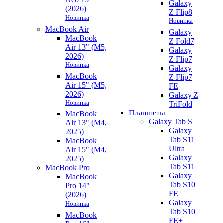
Galaxy
(2026)
Z Flip8
Новинка
Новинка
MacBook Air
Galaxy
MacBook
Z Fold7
Air 13" (M5,
Galaxy
2026)
Z Flip7
Новинка
Galaxy
MacBook
Z Flip7
Air 15" (M5,
FE
2026)
Galaxy Z
Новинка
TriFold
Планшеты
MacBook
Galaxy Tab S
Air 13" (M4,
Galaxy
2025)
Tab S11
MacBook
Ultra
Air 15" (M4,
Galaxy
2025)
Tab S11
MacBook Pro
Galaxy
MacBook
Tab S10
Pro 14"
FE
(2026)
Galaxy
Новинка
Tab S10
MacBook
FE+