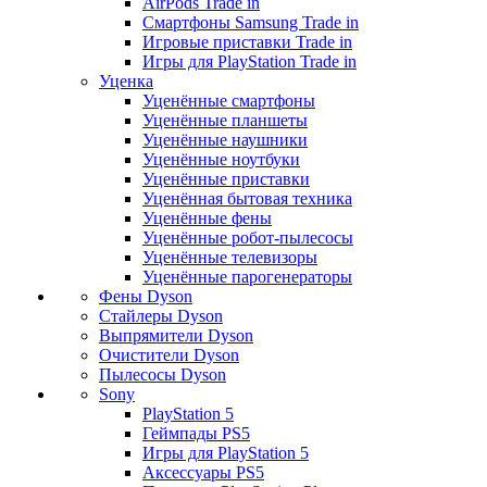
AirPods Trade in
Смартфоны Samsung Trade in
Игровые приставки Trade in
Игры для PlayStation Trade in
Уценка
Уценённые смартфоны
Уценённые планшеты
Уценённые наушники
Уценённые ноутбуки
Уценённые приставки
Уценённая бытовая техника
Уценённые фены
Уценённые робот-пылесосы
Уценённые телевизоры
Уценённые парогенераторы
Фены Dyson
Стайлеры Dyson
Выпрямители Dyson
Очистители Dyson
Пылесосы Dyson
Sony
PlayStation 5
Геймпады PS5
Игры для PlayStation 5
Аксессуары PS5