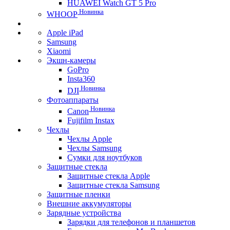
HUAWEI Watch GT 5 Pro
Новинка
WHOOP
Apple iPad
Samsung
Xiaomi
Экшн-камеры
GoPro
Insta360
Новинка
DJI
Фотоаппараты
Новинка
Canon
Fujifilm Instax
Чехлы
Чехлы Apple
Чехлы Samsung
Сумки для ноутбуков
Защитные стекла
Защитные стекла Apple
Защитные стекла Samsung
Защитные пленки
Внешние аккумуляторы
Зарядные устройства
Зарядки для телефонов и планшетов