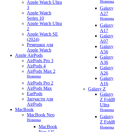
Новинка
Apple Watch Ultra
3
Galaxy
Apple Watch
A27
Series 10
Новинка
Apple Watch Ultra
Galaxy
2
A17
Apple Watch SE
Galaxy
(2024)
A07
Ремешки для
Galaxy
Apple Watch
A56
Apple AirPods
Galaxy
AirPods Pro 3
A36
AirPods 4
Galaxy
AirPods Max 2
A26
Новинка
Galaxy
AirPods Pro 2
A16
AirPods Max
Galaxy Z
EarPods
Galaxy
Запчасти для
Z Fold8
AirPods
Ultra
MacBook
Новинка
MacBook Neo
Galaxy
Новинка
Z Fold8
MacBook
Новинка
Neo 13"