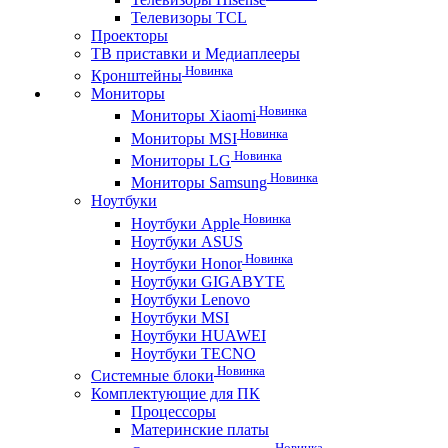
Телевизоры TCL
Проекторы
ТВ приставки и Медиаплееры
Новинка
Кронштейны
Мониторы
Новинка
Мониторы Xiaomi
Новинка
Мониторы MSI
Новинка
Мониторы LG
Новинка
Мониторы Samsung
Ноутбуки
Новинка
Ноутбуки Apple
Ноутбуки ASUS
Новинка
Ноутбуки Honor
Ноутбуки GIGABYTE
Ноутбуки Lenovo
Ноутбуки MSI
Ноутбуки HUAWEI
Ноутбуки TECNO
Новинка
Системные блоки
Комплектующие для ПК
Процессоры
Материнские платы
Новинка