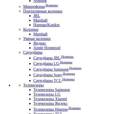
Nothing
Новинка
Микрофоны
Портативные колонки
JBL
Marshall
Harman/Kardon
Колонки
Marshall
Умные колонки
Яндекс
Apple Homepod
Саундбары
Новинка
Саундбары JBL
Новинка
Саундбары LG
Новинка
Саундбары Samsung
Новинка
Саундбары Sony
Новинка
Саундбары TCL
Телевизоры
Телевизоры Samsung
Телевизоры LG
Телевизоры Xiaomi
Телевизоры Яндекс
Новинка
Телевизоры Hisense
Телевизоры TCL