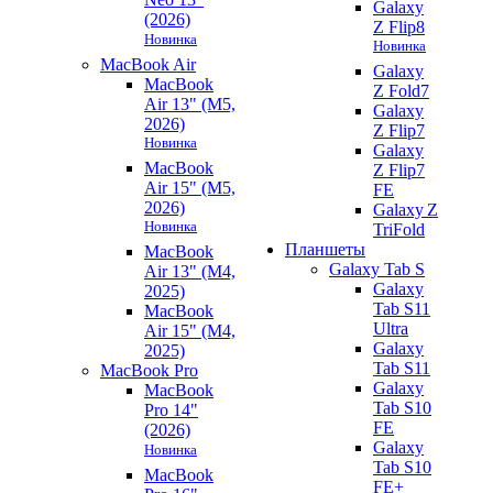
Galaxy
(2026)
Z Flip8
Новинка
Новинка
MacBook Air
Galaxy
MacBook
Z Fold7
Air 13" (M5,
Galaxy
2026)
Z Flip7
Новинка
Galaxy
MacBook
Z Flip7
Air 15" (M5,
FE
2026)
Galaxy Z
Новинка
TriFold
Планшеты
MacBook
Galaxy Tab S
Air 13" (M4,
Galaxy
2025)
Tab S11
MacBook
Ultra
Air 15" (M4,
Galaxy
2025)
Tab S11
MacBook Pro
Galaxy
MacBook
Tab S10
Pro 14"
FE
(2026)
Galaxy
Новинка
Tab S10
MacBook
FE+