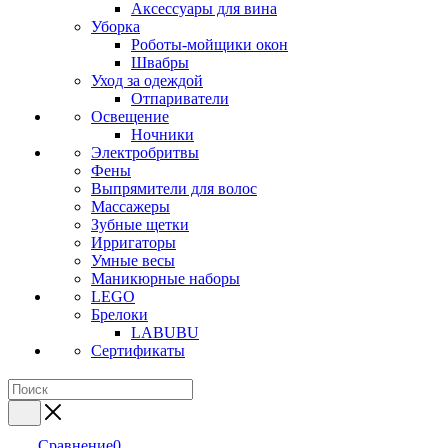
Аксессуары для вина
Уборка
Роботы-мойщики окон
Швабры
Уход за одеждой
Отпариватели
Освещение
Ночники
Электробритвы
Фены
Выпрямители для волос
Массажеры
Зубные щетки
Ирригаторы
Умные весы
Маникюрные наборы
LEGO
Брелоки
LABUBU
Сертификаты
Сравнение
0