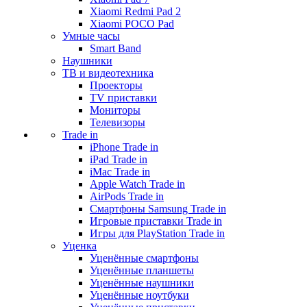
Xiaomi Redmi Pad 2
Xiaomi POCO Pad
Умные часы
Smart Band
Наушники
ТВ и видеотехника
Проекторы
TV приставки
Мониторы
Телевизоры
Trade in
iPhone Trade in
iPad Trade in
iMac Trade in
Apple Watch Trade in
AirPods Trade in
Смартфоны Samsung Trade in
Игровые приставки Trade in
Игры для PlayStation Trade in
Уценка
Уценённые смартфоны
Уценённые планшеты
Уценённые наушники
Уценённые ноутбуки