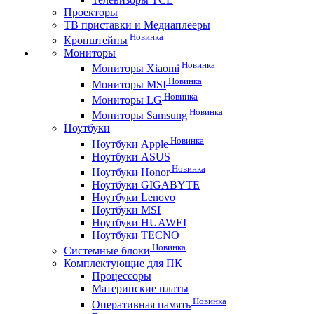
Проекторы
ТВ приставки и Медиаплееры
Новинка
Кронштейны
Мониторы
Новинка
Мониторы Xiaomi
Новинка
Мониторы MSI
Новинка
Мониторы LG
Новинка
Мониторы Samsung
Ноутбуки
Новинка
Ноутбуки Apple
Ноутбуки ASUS
Новинка
Ноутбуки Honor
Ноутбуки GIGABYTE
Ноутбуки Lenovo
Ноутбуки MSI
Ноутбуки HUAWEI
Ноутбуки TECNO
Новинка
Системные блоки
Комплектующие для ПК
Процессоры
Материнские платы
Новинка
Оперативная память