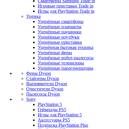
Смартфоны Samsung Trade in
Игровые приставки Trade in
Игры для PlayStation Trade in
Уценка
Уценённые смартфоны
Уценённые планшеты
Уценённые наушники
Уценённые ноутбуки
Уценённые приставки
Уценённая бытовая техника
Уценённые фены
Уценённые робот-пылесосы
Уценённые телевизоры
Уценённые парогенераторы
Фены Dyson
Стайлеры Dyson
Выпрямители Dyson
Очистители Dyson
Пылесосы Dyson
Sony
PlayStation 5
Геймпады PS5
Игры для PlayStation 5
Аксессуары PS5
Подписка PlayStation Plus