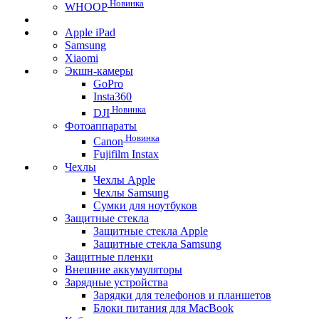
Новинка
WHOOP
Apple iPad
Samsung
Xiaomi
Экшн-камеры
GoPro
Insta360
Новинка
DJI
Фотоаппараты
Новинка
Canon
Fujifilm Instax
Чехлы
Чехлы Apple
Чехлы Samsung
Сумки для ноутбуков
Защитные стекла
Защитные стекла Apple
Защитные стекла Samsung
Защитные пленки
Внешние аккумуляторы
Зарядные устройства
Зарядки для телефонов и планшетов
Блоки питания для MacBook