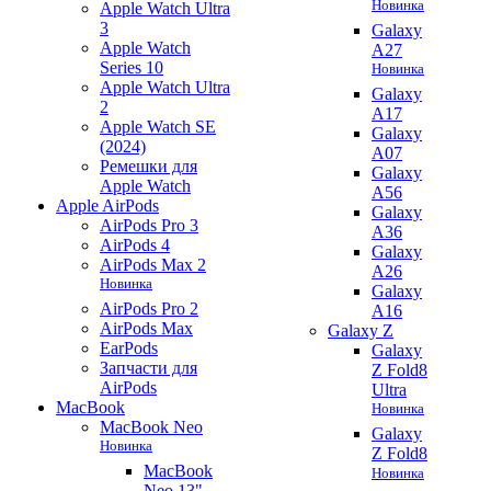
Новинка
Apple Watch Ultra
3
Galaxy
Apple Watch
A27
Series 10
Новинка
Apple Watch Ultra
Galaxy
2
A17
Apple Watch SE
Galaxy
(2024)
A07
Ремешки для
Galaxy
Apple Watch
A56
Apple AirPods
Galaxy
AirPods Pro 3
A36
AirPods 4
Galaxy
AirPods Max 2
A26
Новинка
Galaxy
AirPods Pro 2
A16
AirPods Max
Galaxy Z
EarPods
Galaxy
Запчасти для
Z Fold8
AirPods
Ultra
MacBook
Новинка
MacBook Neo
Galaxy
Новинка
Z Fold8
MacBook
Новинка
Neo 13"