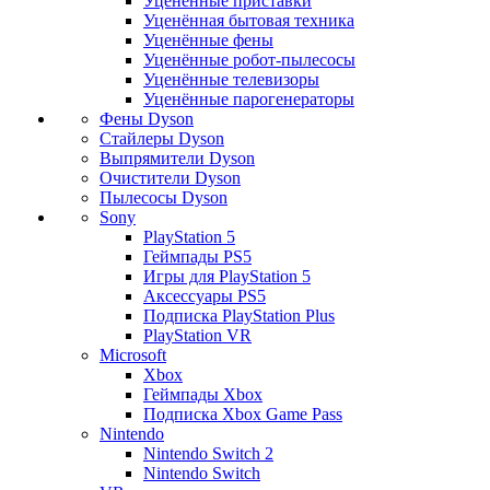
Уценённые приставки
Уценённая бытовая техника
Уценённые фены
Уценённые робот-пылесосы
Уценённые телевизоры
Уценённые парогенераторы
Фены Dyson
Стайлеры Dyson
Выпрямители Dyson
Очистители Dyson
Пылесосы Dyson
Sony
PlayStation 5
Геймпады PS5
Игры для PlayStation 5
Аксессуары PS5
Подписка PlayStation Plus
PlayStation VR
Microsoft
Xbox
Геймпады Xbox
Подписка Xbox Game Pass
Nintendo
Nintendo Switch 2
Nintendo Switch