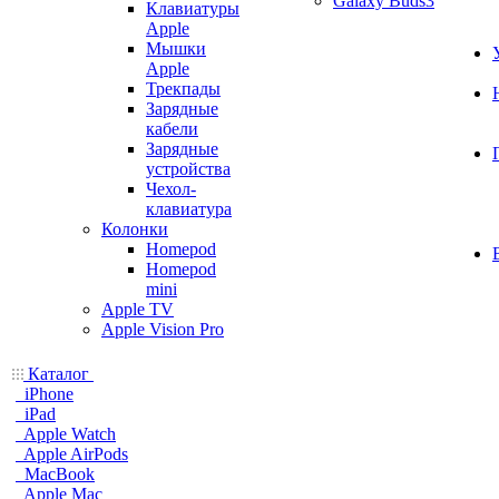
Galaxy Buds3
Клавиатуры
Apple
Мышки
Apple
Трекпады
Зарядные
кабели
Зарядные
устройства
Чехол-
клавиатура
Колонки
Homepod
Homepod
mini
Apple TV
Apple Vision Pro
Каталог
iPhone
iPad
Apple Watch
Apple AirPods
MacBook
Apple Mac