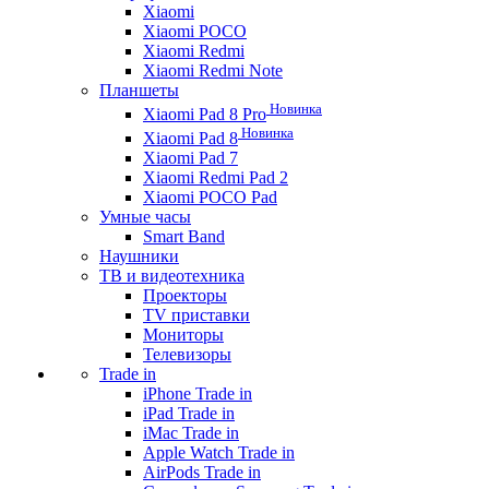
Xiaomi
Xiaomi POCO
Xiaomi Redmi
Xiaomi Redmi Note
Планшеты
Новинка
Xiaomi Pad 8 Pro
Новинка
Xiaomi Pad 8
Xiaomi Pad 7
Xiaomi Redmi Pad 2
Xiaomi POCO Pad
Умные часы
Smart Band
Наушники
ТВ и видеотехника
Проекторы
TV приставки
Мониторы
Телевизоры
Trade in
iPhone Trade in
iPad Trade in
iMac Trade in
Apple Watch Trade in
AirPods Trade in