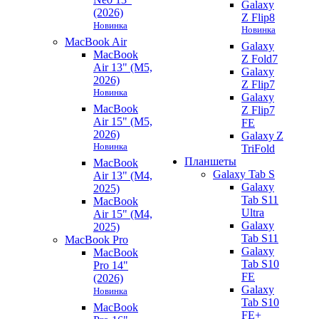
Galaxy
(2026)
Z Flip8
Новинка
Новинка
MacBook Air
Galaxy
MacBook
Z Fold7
Air 13" (M5,
Galaxy
2026)
Z Flip7
Новинка
Galaxy
MacBook
Z Flip7
Air 15" (M5,
FE
2026)
Galaxy Z
Новинка
TriFold
Планшеты
MacBook
Galaxy Tab S
Air 13" (M4,
Galaxy
2025)
Tab S11
MacBook
Ultra
Air 15" (M4,
Galaxy
2025)
Tab S11
MacBook Pro
Galaxy
MacBook
Tab S10
Pro 14"
FE
(2026)
Galaxy
Новинка
Tab S10
MacBook
FE+