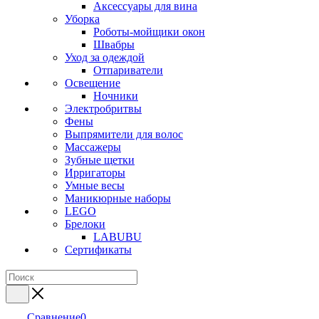
Аксессуары для вина
Уборка
Роботы-мойщики окон
Швабры
Уход за одеждой
Отпариватели
Освещение
Ночники
Электробритвы
Фены
Выпрямители для волос
Массажеры
Зубные щетки
Ирригаторы
Умные весы
Маникюрные наборы
LEGO
Брелоки
LABUBU
Сертификаты
Сравнение
0