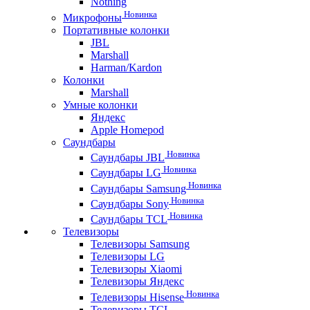
Nothing
Новинка
Микрофоны
Портативные колонки
JBL
Marshall
Harman/Kardon
Колонки
Marshall
Умные колонки
Яндекс
Apple Homepod
Саундбары
Новинка
Саундбары JBL
Новинка
Саундбары LG
Новинка
Саундбары Samsung
Новинка
Саундбары Sony
Новинка
Саундбары TCL
Телевизоры
Телевизоры Samsung
Телевизоры LG
Телевизоры Xiaomi
Телевизоры Яндекс
Новинка
Телевизоры Hisense
Телевизоры TCL