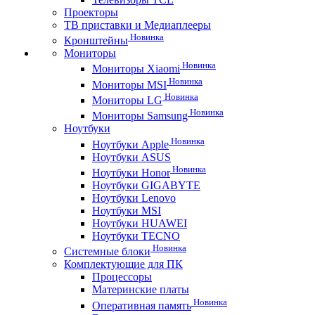
Проекторы
ТВ приставки и Медиаплееры
Новинка
Кронштейны
Мониторы
Новинка
Мониторы Xiaomi
Новинка
Мониторы MSI
Новинка
Мониторы LG
Новинка
Мониторы Samsung
Ноутбуки
Новинка
Ноутбуки Apple
Ноутбуки ASUS
Новинка
Ноутбуки Honor
Ноутбуки GIGABYTE
Ноутбуки Lenovo
Ноутбуки MSI
Ноутбуки HUAWEI
Ноутбуки TECNO
Новинка
Системные блоки
Комплектующие для ПК
Процессоры
Материнские платы
Новинка
Оперативная память