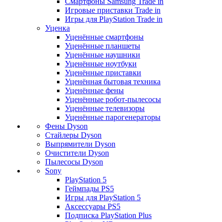
Смартфоны Samsung Trade in
Игровые приставки Trade in
Игры для PlayStation Trade in
Уценка
Уценённые смартфоны
Уценённые планшеты
Уценённые наушники
Уценённые ноутбуки
Уценённые приставки
Уценённая бытовая техника
Уценённые фены
Уценённые робот-пылесосы
Уценённые телевизоры
Уценённые парогенераторы
Фены Dyson
Стайлеры Dyson
Выпрямители Dyson
Очистители Dyson
Пылесосы Dyson
Sony
PlayStation 5
Геймпады PS5
Игры для PlayStation 5
Аксессуары PS5
Подписка PlayStation Plus