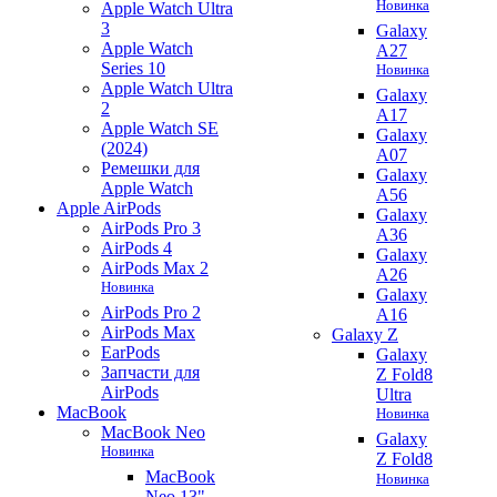
Новинка
Apple Watch Ultra
3
Galaxy
Apple Watch
A27
Series 10
Новинка
Apple Watch Ultra
Galaxy
2
A17
Apple Watch SE
Galaxy
(2024)
A07
Ремешки для
Galaxy
Apple Watch
A56
Apple AirPods
Galaxy
AirPods Pro 3
A36
AirPods 4
Galaxy
AirPods Max 2
A26
Новинка
Galaxy
AirPods Pro 2
A16
AirPods Max
Galaxy Z
EarPods
Galaxy
Запчасти для
Z Fold8
AirPods
Ultra
MacBook
Новинка
MacBook Neo
Galaxy
Новинка
Z Fold8
MacBook
Новинка
Neo 13"