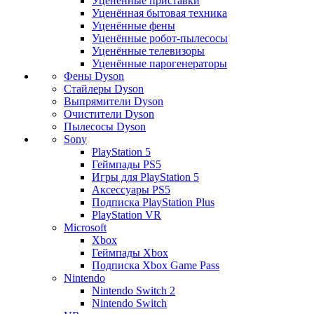
Уценённые приставки
Уценённая бытовая техника
Уценённые фены
Уценённые робот-пылесосы
Уценённые телевизоры
Уценённые парогенераторы
Фены Dyson
Стайлеры Dyson
Выпрямители Dyson
Очистители Dyson
Пылесосы Dyson
Sony
PlayStation 5
Геймпады PS5
Игры для PlayStation 5
Аксессуары PS5
Подписка PlayStation Plus
PlayStation VR
Microsoft
Xbox
Геймпады Xbox
Подписка Xbox Game Pass
Nintendo
Nintendo Switch 2
Nintendo Switch