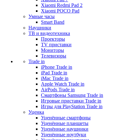
Xiaomi Redmi Pad 2
Xiaomi POCO Pad
Умные часы
Smart Band
Наушники
ТВ и видеотехника
Проекторы
TV приставки
Мониторы
Телевизоры
Trade in
iPhone Trade in
iPad Trade in
iMac Trade in
Apple Watch Trade in
AirPods Trade in
Смартфоны Samsung Trade in
Игровые приставки Trade in
Игры для PlayStation Trade in
Уценка
Уценённые смартфоны
Уценённые планшеты
Уценённые наушники
Уценённые ноутбуки