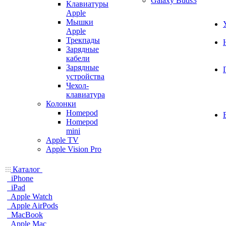
Galaxy Buds3
Клавиатуры
Apple
Мышки
Apple
Трекпады
Зарядные
кабели
Зарядные
устройства
Чехол-
клавиатура
Колонки
Homepod
Homepod
mini
Apple TV
Apple Vision Pro
Каталог
iPhone
iPad
Apple Watch
Apple AirPods
MacBook
Apple Mac