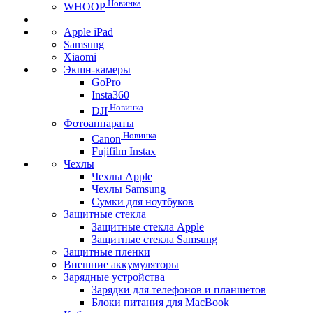
Новинка
WHOOP
Apple iPad
Samsung
Xiaomi
Экшн-камеры
GoPro
Insta360
Новинка
DJI
Фотоаппараты
Новинка
Canon
Fujifilm Instax
Чехлы
Чехлы Apple
Чехлы Samsung
Сумки для ноутбуков
Защитные стекла
Защитные стекла Apple
Защитные стекла Samsung
Защитные пленки
Внешние аккумуляторы
Зарядные устройства
Зарядки для телефонов и планшетов
Блоки питания для MacBook